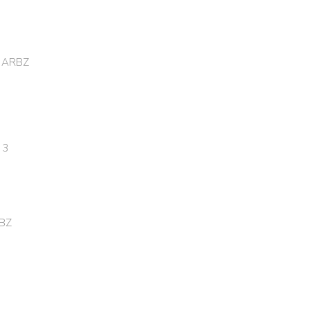
D ARBZ
 3
RBZ