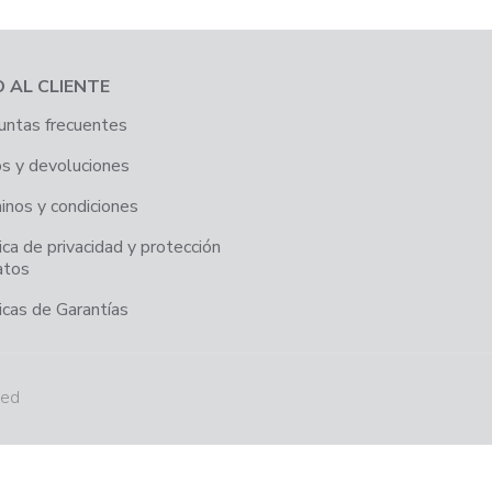
O AL CLIENTE
untas frecuentes
os y devoluciones
inos y condiciones
ica de privacidad y protección
atos
icas de Garantías
ved