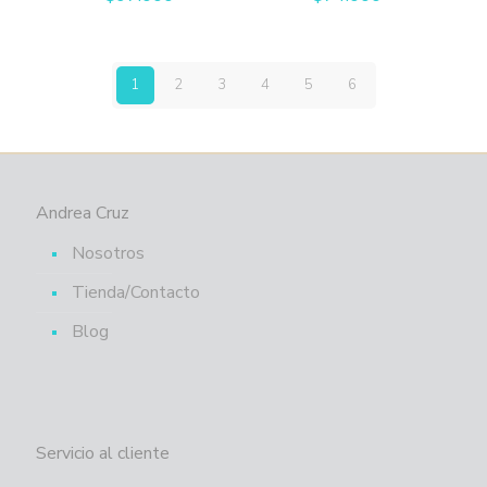
1
2
3
4
5
6
Andrea Cruz
Nosotros
Tienda/Contacto
Blog
Servicio al cliente