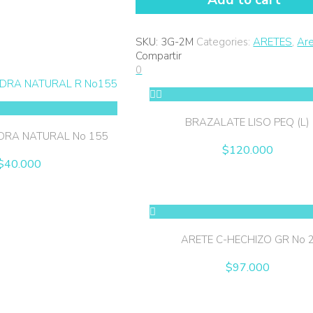
Add to cart
DANA
No2
MED
SKU:
3G-2M
Categories:
ARETES
,
Ar
quantity
Compartir
0
BRAZALATE LISO PEQ (L)
EDRA NATURAL No 155
$
120.000
$
40.000
ARETE C-HECHIZO GR No 
$
97.000