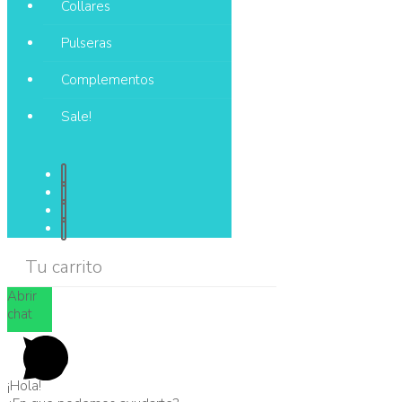
Collares
Pulseras
Complementos
Sale!
Tu carrito
Abrir
chat
¡Hola!