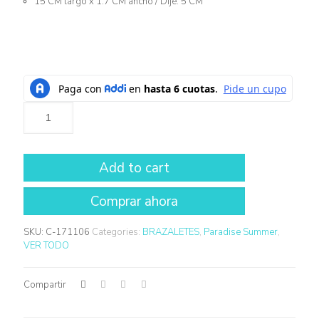
15 CM largo x 1.7 CM ancho / Dije: 5 CM
Add to cart
SKU:
C-171106
Categories:
BRAZALETES
,
Paradise Summer
,
VER TODO
Compartir