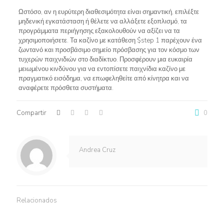
Ωστόσο, αν η ευρύτερη διαθεσιμότητα είναι σημαντική, επιλέξτε
μηδενική εγκατάσταση ή θέλετε να αλλάξετε εξοπλισμό, τα
προγράμματα περιήγησης εξακολουθούν να αξίζει να τα
χρησιμοποιήσετε. Τα καζίνο με κατάθεση $step 1 παρέχουν ένα
ζωντανό και προσβάσιμο σημείο πρόσβασης για τον κόσμο των
τυχερών παιχνιδιών στο διαδίκτυο. Προσφέρουν μια ευκαιρία
μειωμένου κινδύνου για να εντοπίσετε παιχνίδια καζίνο με
πραγματικό εισόδημα, να επωφεληθείτε από κίνητρα και να
αναφέρετε πρόσθετα συστήματα.
Compartir
0
Andrea Cruz
Relacionados