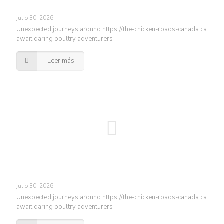
julio 30, 2026
Unexpected journeys around https://the-chicken-roads-canada.ca
await daring poultry adventurers
Leer más
julio 30, 2026
Unexpected journeys around https://the-chicken-roads-canada.ca
await daring poultry adventurers