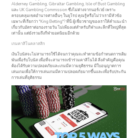
Alderney Gambling, Gibraltar Gambling, Isle of Bust Gambling
และ UK Gambling Commission ซึ่งไม่ต่างจากนอร์เวย์ เพราะ
ครอบคลุมเขตอำนาจศาลอื่นๆ ในยุโรป คุณรู้หรือไม่ว่าเรามีหัวข้อ
เฉพาะที่เรียกว่า "King Betting"? ที่นี่ ผู้เชี่ยวชาญของเราให้คำแนะนำ
เกี่ยวกับอัตราต่อรองรายวัน ไม่เพียงแต่สำหรับกีฬาและลีกที่ใหญ่ที่สุด
เท่านั้น แต่ยังรวมถึงกีฬายอดนิยมอีกด้วย
เกมคาสิโนคลาสสิก
เงินโบนัสจะไม่สามารถใช้ได้จนกว่าคุณจะทำตามข้อกำหนดการเดิม
พันเพื่อรับโบนัส เพื่อที่จะสามารถเข้าร่วมคาสิโนได้ สิ่งสำคัญคือคุณ
ต้องได้รับความปลอดภัยและเกมมีความยุติธรรม มีใบอนุญาตการ
เล่นเกมเพื่อให้การเล่นเกมมีความปลอดภัยมากขึ้นและเพื่อรับประกัน
การเล่นที่ยุติธรรม