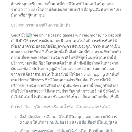
สำหรับทุกสตรีม กลายเป็นเกมที่ต้องมีในคาสิโนออนไลน์ทุกแห่ง
รวดเร็ว ง่าย และให้ความตื่นเต้นอย่างแท้จริงเมื่อคุณเดิมพันหาก "เจ้า
มือ" หรือ "ผู้เล่น" ชนะ
ประมาณการเกมคาสิโนความบันเทิง
Gedit ยัง
คำนึงถึงวิธีการชำระเงินนอกเหนือจากเทคโนโลยีการเข้ารหัสที่ใช้
เพื่อรักษาความปลอดภัยข้อมูลทางการเงินของคุณ การพนันควรเป็น
แบบอย่างสำหรับ AP เป็นหลัก ซึ่งเป็นสิ่งสำคัญที่ต้องเคร่งครัดเกี่ยวกับ
ความเสี่ยงของการติดการพนัน คาสิโนที่ดีที่สุดในนอร์เวย์เหล่านี้มี
บริการช่วยเหลือเกี่ยวกับเพลงเต้นรำชั้นนำ ซึ่งมีข้อจำกัดในการฝาก
เงินและข้อจำกัดในการสูญเสีย โดยแต่ละแห่งสามารถแยกตัวออก
จากการเต้นรำส่วนตัวได้ ในนอร์เวย์ มีเพียง Norsk Tipping เท่านั้นที่
เพิ่ม Norsk Rikstoto ซึ่งมีใบอนุญาตสำหรับแต่ละ River เพื่อให้
บริการการพนัน หากไม่ปิดตัวลง ผู้เล่น River เหล่านี้ก็จะถูกปิดตัวลง
เพื่อโปรโมตตัวเองว่าใช้งานง่ายสำหรับลูกค้าชาวนอร์เวย์ ซึ่งเพิ่งเปิด
ตัวไปเมื่อไม่กี่วันที่ผ่านมา ซึ่งแสดงให้เห็นว่าเป็นทางเลือกที่น่าเชื่อถือ
มีการจำกัดอายุในการเช่าเรือแม่น้ำที่คาสิโนออนไลน์หรือไม่?
สิ่งสำคัญคือการเลือกคาสิโนที่มีใบอนุญาตและอยู่ภายใต้การ
ควบคุม ให้บริการเกมที่ยุติธรรม และมีชื่อเสียงที่ดีในหมู่ผู้เล่น
เป้าหมายของเราคือการให้คุณได้เข้าสู่โลกที่น่าตื่นตาตื่นใจ