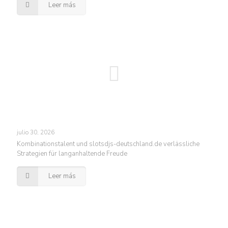
Leer más
julio 30, 2026
Kombinationstalent und slotsdjs-deutschland.de verlässliche
Strategien für langanhaltende Freude
Leer más