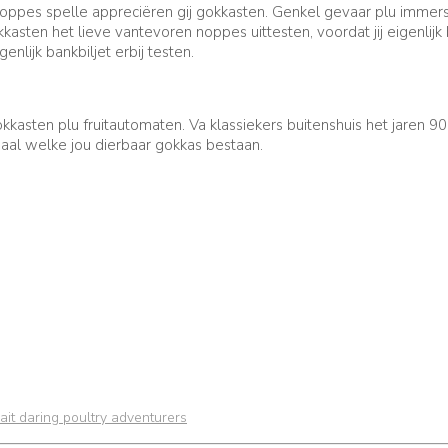
oppes spelle appreciëren gij gokkasten. Genkel gevaar plu imme
kkasten het lieve vantevoren noppes uittesten, voordat jij eigenlijk 
nlijk bankbiljet erbij testen.
kasten plu fruitautomaten. Va klassiekers buitenshuis het jaren 90 t
paal welke jou dierbaar gokkas bestaan.
it daring poultry adventurers