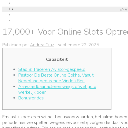
ENV
17,000+ Voor Online Slots Optr
Publicado por
Andrea Cruz
-
septiembre 22, 2025
Capaciteit
Stap 8: Traceren Aviator-gespeeld
Pastoor De Beste Online Gokhal Vanuit
Nederland gedurende Vinden Ben
Aanvaardbaar acteren wings ofwel gold
werkelijk poen
Bonusrondes
Ernaast inspecteren wij het bonusvoorwaarden, betaalmethoden pl
periode nieuwe spellen wegens ervoor erbij zorgen die daar voor 