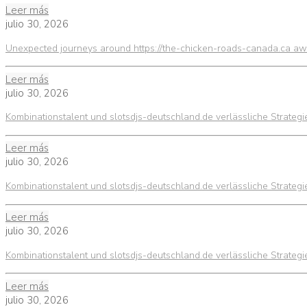
Leer más
julio 30, 2026
Unexpected journeys around https://the-chicken-roads-canada.ca awa
Leer más
julio 30, 2026
Kombinationstalent und slotsdjs-deutschland.de verlässliche Strateg
Leer más
julio 30, 2026
Kombinationstalent und slotsdjs-deutschland.de verlässliche Strateg
Leer más
julio 30, 2026
Kombinationstalent und slotsdjs-deutschland.de verlässliche Strateg
Leer más
julio 30, 2026