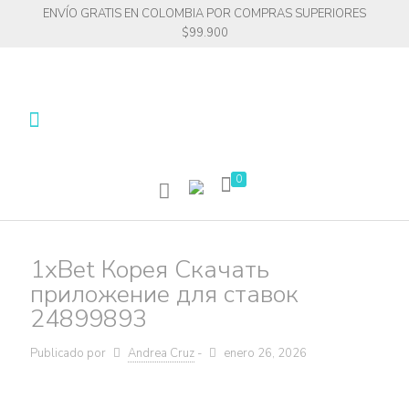
ENVÍO GRATIS EN COLOMBIA POR COMPRAS SUPERIORES
$99.900
0
1xBet Корея Скачать
приложение для ставок
24899893
Publicado por
Andrea Cruz
-
enero 26, 2026