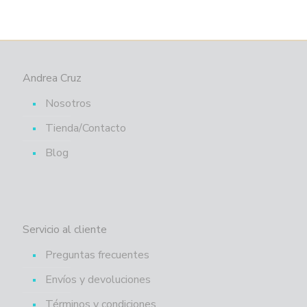
Andrea Cruz
Nosotros
Tienda/Contacto
Blog
Servicio al cliente
Preguntas frecuentes
Envíos y devoluciones
Términos y condiciones