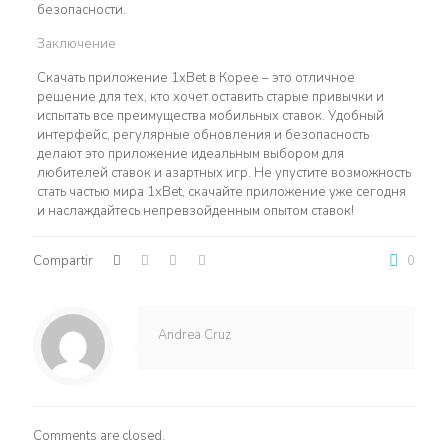
безопасности.
Заключение
Скачать приложение 1xBet в Корее – это отличное
решение для тех, кто хочет оставить старые привычки и
испытать все преимущества мобильных ставок. Удобный
интерфейс, регулярные обновления и безопасность
делают это приложение идеальным выбором для
любителей ставок и азартных игр. Не упустите возможность
стать частью мира 1xBet, скачайте приложение уже сегодня
и наслаждайтесь непревзойденным опытом ставок!
Compartir
0
Andrea Cruz
Comments are closed.