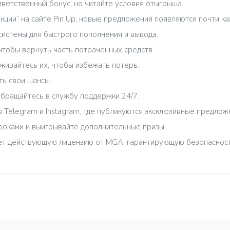
иветственный бонус, но читайте условия отыгрыша.
кции” на сайте Pin Up; новые предложения появляются почти ка
системы для быстрого пополнения и вывода.
чтобы вернуть часть потраченных средств.
живайтесь их, чтобы избежать потерь.
ть свои шансы.
обращайтесь в службу поддержки 24/7.
в Telegram и Instagram, где публикуются эксклюзивные предлож
гроками и выигрывайте дополнительные призы.
еет действующую лицензию от MGA, гарантирующую безопасност