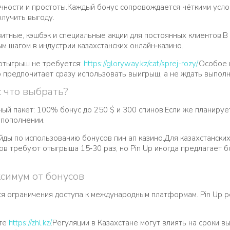
ачности и простоты.Каждый бонус сопровождается чёткими усло
олучить выгоду.
зитные, кэшбэк и специальные акции для постоянных клиентов.
ым шагом в индустрии казахстанских онлайн‑казино.
е отыгрыш не требуется:
https://gloryway.kz/cat/sprej-rozy/
.Особое 
то предпочитает сразу использовать выигрыш, а не ждать выпол
 что выбрать?
ный пакет: 100% бонус до 250 $ и 300 спинов.Если же планиру
 пополнении.
ды по использованию бонусов пин ап казино.Для казахстанских
в требуют отыгрыша 15‑30 раз, но Pin Up иногда предлагает 
ксимум от бонусов
тся ограничения доступа к международным платформам. Pin Up 
йте
https://zhl.kz/
.Регуляции в Казахстане могут влиять на сроки в