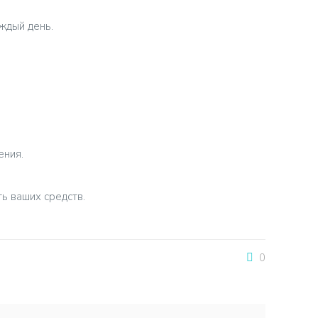
ждый день.
ения.
ь ваших средств.
0