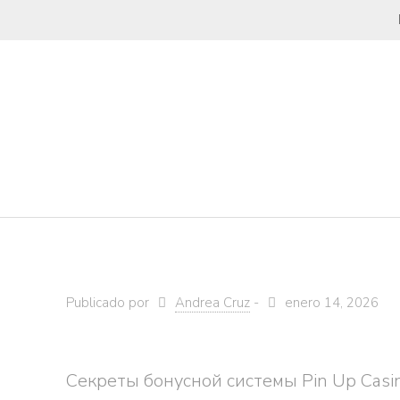
Publicado por
Andrea Cruz
-
enero 14, 2026
Секреты бонусной системы Pin Up Casi