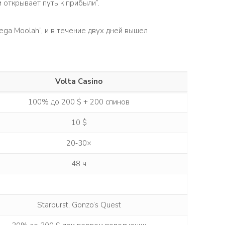
 открывает путь к прибыли”.
ega Moolah”, и в течение двух дней вышел
Volta Casino
100% до 200 $ + 200 спинов
10 $
20‑30×
48 ч
Starburst, Gonzo’s Quest