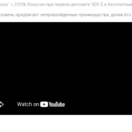
onus” с 200% бонусом при первом депозите 500 $ и бесплатным
P‑уровень предлагает непревзойдённые преимущества, делая его