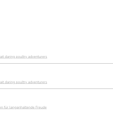
it daring poultry adventurers
it daring poultry adventurers
ien für langanhaltende Freude