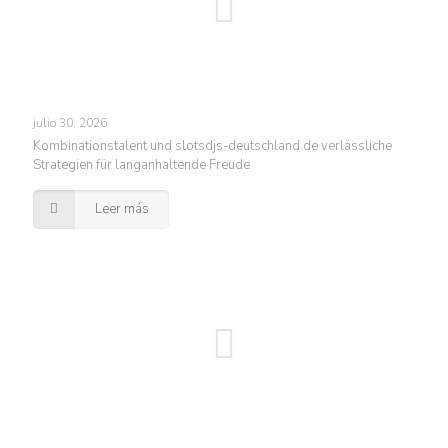
julio 30, 2026
Kombinationstalent und slotsdjs-deutschland.de verlässliche
Strategien für langanhaltende Freude
Leer más