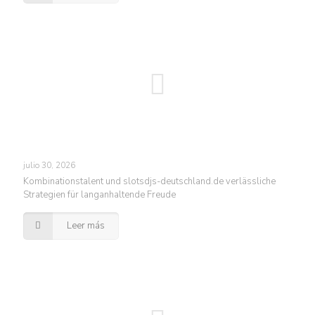
julio 30, 2026
Kombinationstalent und slotsdjs-deutschland.de verlässliche
Strategien für langanhaltende Freude
Leer más