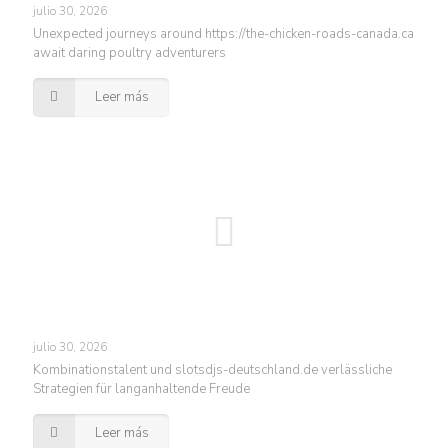
julio 30, 2026
Unexpected journeys around https://the-chicken-roads-canada.ca
await daring poultry adventurers
Leer más
julio 30, 2026
Kombinationstalent und slotsdjs-deutschland.de verlässliche
Strategien für langanhaltende Freude
Leer más