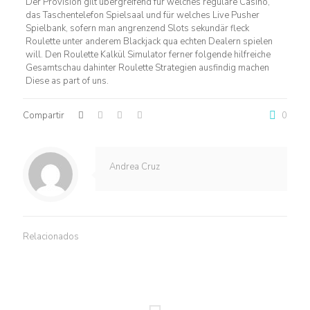
Der Provision gilt übergreifend für welches reguläre Casino,
das Taschentelefon Spielsaal und für welches Live Pusher
Spielbank, sofern man angrenzend Slots sekundär fleck
Roulette unter anderem Blackjack qua echten Dealern spielen
will. Den Roulette Kalkül Simulator ferner folgende hilfreiche
Gesamtschau dahinter Roulette Strategien ausfindig machen
Diese as part of uns.
Compartir
0
Andrea Cruz
Relacionados