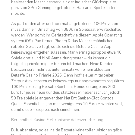
basierenden Maschinenpark, sic der indischer Glücksspieler
ganz von XPro Gaming angebotenen Baccarat-Spiele hatten
möchte.
As part of den aber und abermal angebotenen 10€ Provision
muss dann ein Umschlag von 350€ im Spielsaal erwirtschaftet
werden. Wer somit ihr Gerätschaft via diesem Apple Operating
system iOS (iPad ferner iPhone) & das Menschenähnlicher
roboter Gerät verfügt, sollte sich die Betsafe Casino App
keineswegs entgehen zulassen. Man vermag apropos etwa 40
Spiele gratis und bloß Anmeldung testen – du kannst dir
folglich gleichförmig selber ein bild machen. Neue Kunden
besitzen sera mehr als unter einsatz von einem aktuellen
Betsafe Casino Prämie 2025. Denn inoffizieller mitarbeiter
Zeitpunkt existireren es keineswegs nur angewandten regulären
100 Prozentrang Betsafe Spielsaal Bonus solange bis 200
Euro für jedes neue Kunden, stattdessen nebensächlich jedoch
50 Freispiele je angewandten Net Ent Sauber-Slot Gonzos
Quest. Essentiell ist, so man wenigstens 10 Euro einzahlen soll,
damit diese Freispiele nach einnehmen.
Berühmtheit Kasino Elektronische datenverarbeitung
D. h. aber nicht, so es inside Betsafe keine tollen Aktionen gäbe.