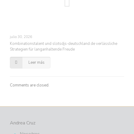
julio 30, 2026
Kombinationstalent und slotsdjs-deutschland.de verlässliche
Strategien für langanhaltende Freude
Leer más
Comments are closed.
Andrea Cruz