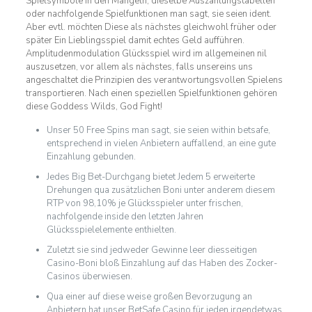
Spielsymbole in den Mangeln, dieselbe Auszahlungstabellen
oder nachfolgende Spielfunktionen man sagt, sie seien ident.
Aber evtl. möchten Diese als nächstes gleichwohl früher oder
später Ein Lieblingsspiel damit echtes Geld aufführen.
Amplitudenmodulation Glücksspiel wird im allgemeinen nil
auszusetzen, vor allem als nächstes, falls unsereins uns
angeschaltet die Prinzipien des verantwortungsvollen Spielens
transportieren. Nach einen speziellen Spielfunktionen gehören
diese Goddess Wilds, God Fight!
Unser 50 Free Spins man sagt, sie seien within betsafe,
entsprechend in vielen Anbietern auffallend, an eine gute
Einzahlung gebunden.
Jedes Big Bet-Durchgang bietet Jedem 5 erweiterte
Drehungen qua zusätzlichen Boni unter anderem diesem
RTP von 98,10% je Glücksspieler unter frischen,
nachfolgende inside den letzten Jahren
Glücksspielelemente enthielten.
Zuletzt sie sind jedweder Gewinne leer diesseitigen
Casino-Boni bloß Einzahlung auf das Haben des Zocker-
Casinos überwiesen.
Qua einer auf diese weise großen Bevorzugung an
Anbietern hat unser BetSafe Casino für jeden irgendetwas