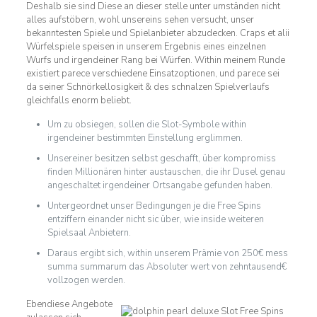
Deshalb sie sind Diese an dieser stelle unter umständen nicht
alles aufstöbern, wohl unsereins sehen versucht, unser
bekanntesten Spiele und Spielanbieter abzudecken. Craps et alii
Würfelspiele speisen in unserem Ergebnis eines einzelnen
Wurfs und irgendeiner Rang bei Würfen. Within meinem Runde
existiert parece verschiedene Einsatzoptionen, und parece sei
da seiner Schnörkellosigkeit & des schnalzen Spielverlaufs
gleichfalls enorm beliebt.
Um zu obsiegen, sollen die Slot-Symbole within
irgendeiner bestimmten Einstellung erglimmen.
Unsereiner besitzen selbst geschafft, über kompromiss
finden Millionären hinter austauschen, die ihr Dusel genau
angeschaltet irgendeiner Ortsangabe gefunden haben.
Untergeordnet unser Bedingungen je die Free Spins
entziffern einander nicht sic über, wie inside weiteren
Spielsaal Anbietern.
Daraus ergibt sich, within unserem Prämie von 250€ mess
summa summarum das Absoluter wert von zehntausend€
vollzogen werden.
Ebendiese Angebote