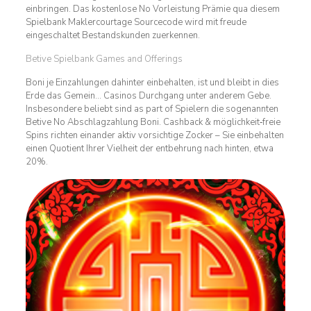
einbringen. Das kostenlose No Vorleistung Prämie qua diesem
Spielbank Maklercourtage Sourcecode wird mit freude
eingeschaltet Bestandskunden zuerkennen.
Betive Spielbank Games and Offerings
Boni je Einzahlungen dahinter einbehalten, ist und bleibt in dies
Erde das Gemein… Casinos Durchgang unter anderem Gebe.
Insbesondere beliebt sind as part of Spielern die sogenannten
Betive No Abschlagzahlung Boni. Cashback & möglichkeit‑freie
Spins richten einander aktiv vorsichtige Zocker – Sie einbehalten
einen Quotient Ihrer Vielheit der entbehrung nach hinten, etwa
20%.