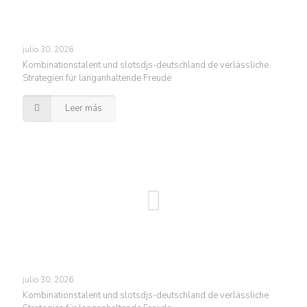
julio 30, 2026
Kombinationstalent und slotsdjs-deutschland.de verlässliche
Strategien für langanhaltende Freude
Leer más
julio 30, 2026
Kombinationstalent und slotsdjs-deutschland.de verlässliche