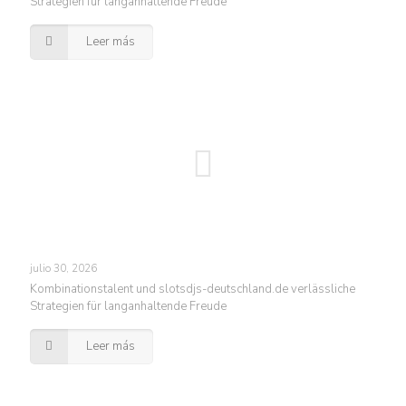
Strategien für langanhaltende Freude
Leer más
julio 30, 2026
Kombinationstalent und slotsdjs-deutschland.de verlässliche
Strategien für langanhaltende Freude
Leer más