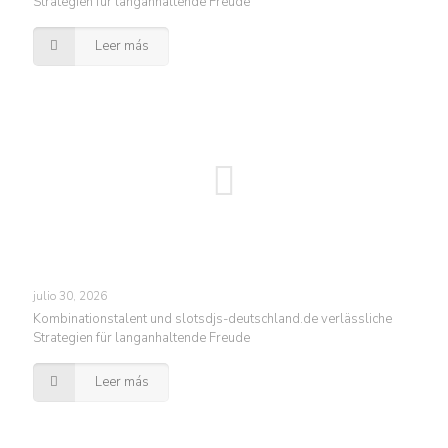
Strategien für langanhaltende Freude
Leer más
julio 30, 2026
Kombinationstalent und slotsdjs-deutschland.de verlässliche
Strategien für langanhaltende Freude
Leer más