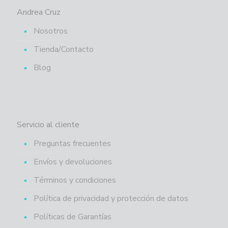
Andrea Cruz
Nosotros
Tienda/Contacto
Blog
Servicio al cliente
Preguntas frecuentes
Envíos y devoluciones
Términos y condiciones
Política de privacidad y protección de datos
Políticas de Garantías