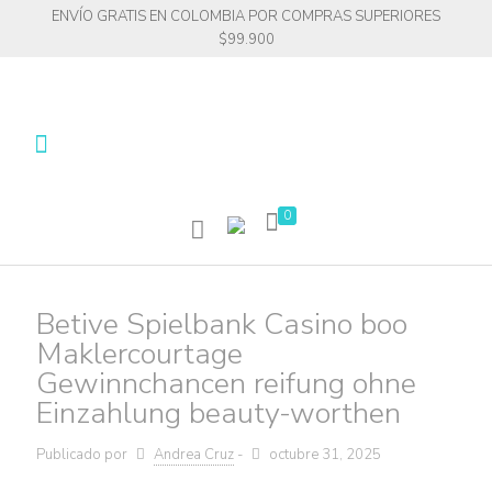
ENVÍO GRATIS EN COLOMBIA POR COMPRAS SUPERIORES
$99.900
0
Betive Spielbank Casino boo
Maklercourtage
Gewinnchancen reifung ohne
Einzahlung beauty-worthen
Publicado por
Andrea Cruz
-
octubre 31, 2025