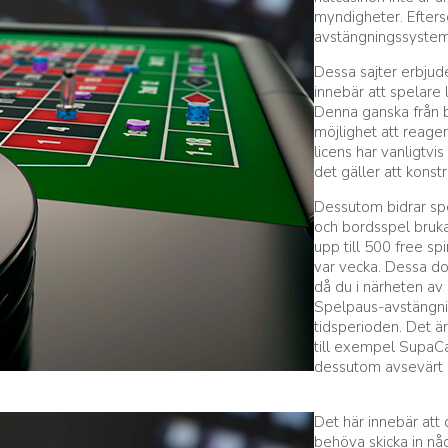
myndigheter. Efterso
avstängningssystem
Dessa sajter erbjud
innebär att spelare
Denna ganska från b
möjlighet att reage
licens har vanligtvi
det gäller att konst
Dessutom bidrar spe
och bordsspel bruka
upp till 500 free sp
var vecka. Dessa d
då du i närheten av
Spelpaus-avstängni
tidsperioden. Det är
till exempel SupaCa
dessutom avsevärt s
Det här innebär att 
behöva skicka in nå