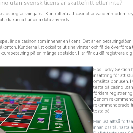
no utan svensk licens är skattefritt eller inte?
nadsbegränsningarna. Kontrollera att casinot använder modern kryp
att du kunna hur dina data används.
spel är de casinon som innehar en licens. Det är en betalningslösn
elkonton. Kunderna list också ta ut sina vinster och få de överförda
turabetalning på en många spelsidor. Här får du då registrera dig h
Hos Lucky Sektion ha
insättning för att s
omsätta bonusen. I v
testa på casino utan
förklara registreri
Genom rekommendera
rekommenderade från
testa på.
Man list alltså forts
innan oss till nästa