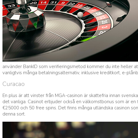
använder BankID som verifieringsmetod kommer du inte heller att 
vanligtvis många betalningsalternativ, inklusive kreditkort, e-plå
Curacao
En plus är att vinster från MGA-casinon är skattefria innan sven
det vanliga. Casinot erbjuder också en välkomstbonus som är en 
€25000 och 50 free spins. Det finns många utländska casinon som li
denna sort.