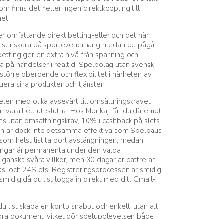
m finns det heller ingen direktkoppling till
et.
er omfattande direkt betting-eller och det här
 list riskera på sportevenemang medan de pågår.
etting ger en extra nivå från spänning och
ra på händelser i realtid. Spelbolag utan svensk
s större oberoende och flexibilitet i närheten av
ruera sina produkter och tjänster.
len med olika avsevärt till omsättningskravet
r vara helt uteslutna. Hos Monkaji får du däremot
ins utan omsättningskrav, 10% i cashback på slots
on är dock inte detsamma effektiva som Spelpaus
 som helst list ta bort avstängningen, medan
ngar är permanenta under den valda
 ganska svåra villkor, men 30 dagar är bättre än
si och 24Slots. Registreringsprocessen är smidig
midig då du list logga in direkt med ditt Gmail-
du list skapa en konto snabbt och enkelt, utan att
gra dokument, vilket gör spelupplevelsen både