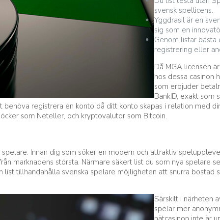
Du list testa utan S
svensk spellicens.
Yggdrasil är en sve
sig som en innovatö
Genom listar bästa 
registrering eller a
Då MGA licensen är u
hos dessa casinon h
som erbjuder betal
BankID, exakt som 
behöva registrera en konto då ditt konto skapas i relation med din 
nböcker som Neteller, och kryptovalutor som Bitcoin.
ska spelare. Innan dig som söker en modern och attraktiv spelupple
från marknadens största. Närmare säkert list du som nya spelare s
st tillhandahålla svenska spelare möjligheten att snurra bostad sto
Särskilt i närheten 
spelar mer anonymnt
nätcasinon inte är u