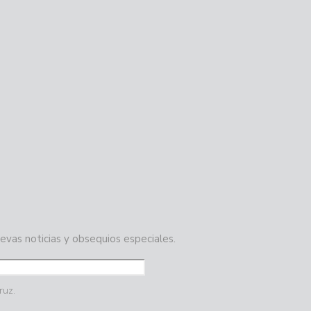
evas noticias y obsequios especiales.
ruz.