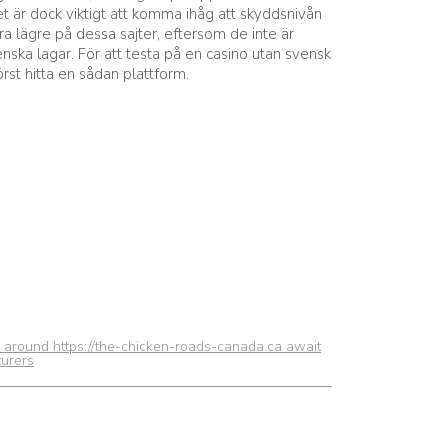
t är dock viktigt att komma ihåg att skyddsnivån
ara lägre på dessa sajter, eftersom de inte är
nska lagar. För att testa på en casino utan svensk
rst hitta en sådan plattform.
around https://the-chicken-roads-canada.ca await
turers