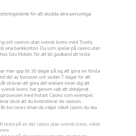
teringsteknik för att skydda dina personliga
ing och casinon utan svensk licens med Trustly
 till sina bankkonton. Du som spelar på casino utan
os Siru Mobile, för att bli godkänd att testa
r man upp till 30 dagar på sig att göra sin första
tund del av bonusen och sedan 7 dagar för att
år strävan att göra det enklare innan dig att
 svensk licens, har genom valt att detaljerat
ngsprocessen med Instant Casino som exempel.
r dock att du kontrollerar de casinon
 bsc.news innan du väljer vilket casino du ska
att testa på en del casino utan svensk licens, vilket
 ämne.