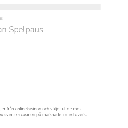
us
tan Spelpaus
jer från onlinekasinon och väljer ut de mest
e sex svenska casinon på marknaden med överst