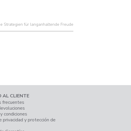
he Strategien für langanhaltende Freude
O AL CLIENTE
 frecuentes
devoluciones
y condiciones
e privacidad y protección de