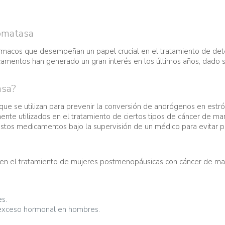
romatasa
rmacos que desempeñan un papel crucial en el tratamiento de det
camentos han generado un gran interés en los últimos años, dado s
asa?
 se utilizan para prevenir la conversión de andrógenos en estró
te utilizados en el tratamiento de ciertos tipos de cáncer de m
stos medicamentos bajo la supervisión de un médico para evitar p
n el tratamiento de mujeres postmenopáusicas con cáncer de mam
es.
e exceso hormonal en hombres.