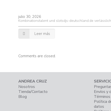
julio 30, 2026
Kombinationstalent und slotsdjs-deutschland.de verlässlic
Leer más
Comments are closed.
ANDREA CRUZ
SERVICI
Nosotros
Preguntas
Tienda/Contacto
Envíos y 
Blog
Términos 
Política d
datos