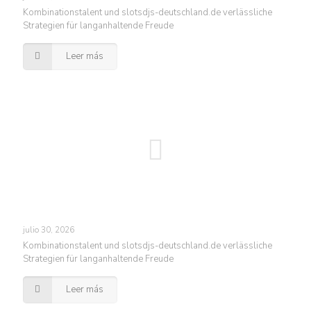
Kombinationstalent und slotsdjs-deutschland.de verlässliche
Strategien für langanhaltende Freude
Leer más
julio 30, 2026
Kombinationstalent und slotsdjs-deutschland.de verlässliche
Strategien für langanhaltende Freude
Leer más