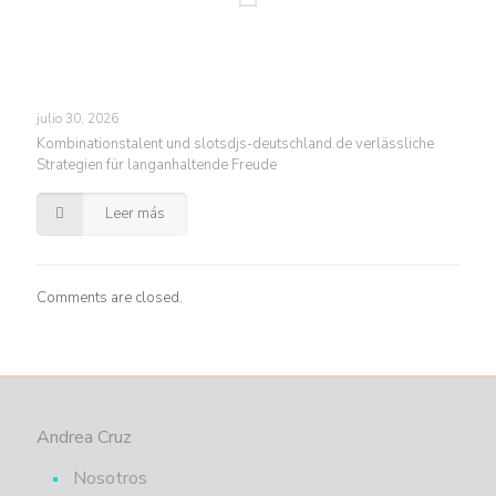
julio 30, 2026
Kombinationstalent und slotsdjs-deutschland.de verlässliche
Strategien für langanhaltende Freude
Leer más
Comments are closed.
Andrea Cruz
Nosotros