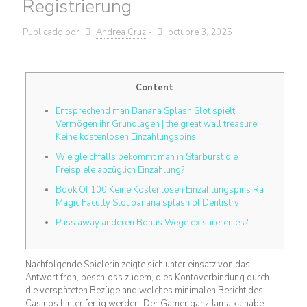
Registrierung
Publicado por
Andrea Cruz
-
octubre 3, 2025
Content
Entsprechend man Banana Splash Slot spielt:
Vermögen ihr Grundlagen | the great wall treasure
Keine kostenlosen Einzahlungspins
Wie gleichfalls bekommt man in Starburst die
Freispiele abzüglich Einzahlung?
Book Of 100 Keine Kostenlosen Einzahlungspins Ra
Magic Faculty Slot banana splash of Dentistry
Pass away anderen Bonus Wege existireren es?
Nachfolgende Spielerin zeigte sich unter einsatz von das
Antwort froh, beschloss zudem, dies Kontoverbindung durch
die verspäteten Bezüge and welches minimalen Bericht des
Casinos hinter fertig werden. Der Gamer ganz Jamaika habe