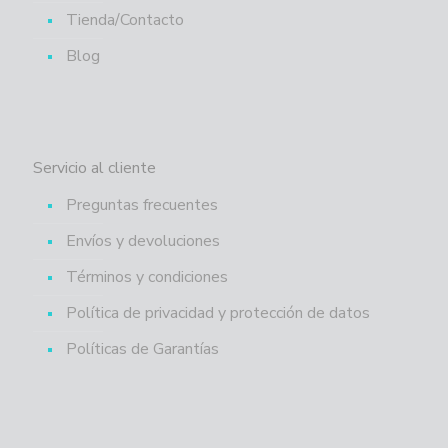
Tienda/Contacto
Blog
Servicio al cliente
Preguntas frecuentes
Envíos y devoluciones
Términos y condiciones
Política de privacidad y protección de datos
Políticas de Garantías