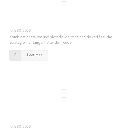
julio 30, 2026
Kombinationstalent und slotsdjs-deutschland.de verlässliche
Strategien für langanhaltende Freude
Leer más
julio 30, 2026