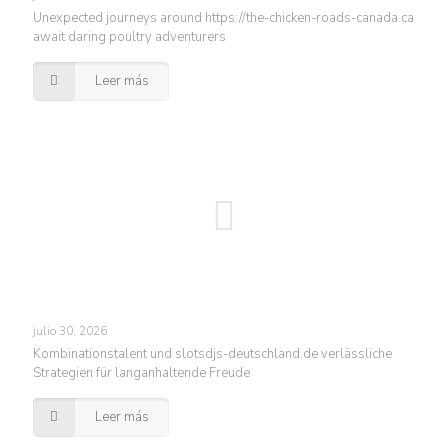
Unexpected journeys around https://the-chicken-roads-canada.ca
await daring poultry adventurers
Leer más
julio 30, 2026
Kombinationstalent und slotsdjs-deutschland.de verlässliche
Strategien für langanhaltende Freude
Leer más