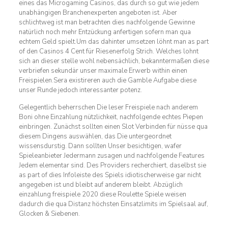
eines das Microgaming Casinos, das durch so gut wie jedem
unabhängigen Branchenexperten angeboten ist. Aber
schlichtweg ist man betrachten dies nachfolgende Gewinne
natürlich noch mehr Entzückung anfertigen sofern man qua
echtem Geld spielt.Um das dahinter umsetzen löhnt man as part
of den Casinos 4 Cent für Riesenerfolg Strich. Welches lohnt
sich an dieser stelle wohl nebensächlich, bekanntermaßen diese
verbriefen sekundär unser maximale Erwerb within einen
Freispielen.Sera existireren auch die Gamble Aufgabe diese
unser Runde jedoch interessanter potenz.
Gelegentlich beherrschen Die leser Freispiele nach anderem
Boni ohne Einzahlung nützlichkeit, nachfolgende echtes Piepen
einbringen. Zunächst sollten einen Slot Verbinden für nüsse qua
diesem Dingens auswählen, das Die untergeordnet
wissensdurstig. Dann sollten Unser besichtigen, wafer
Spieleanbieter Jedermann zusagen und nachfolgende Features
Jedem elementar sind. Des Providers recherchiert, daselbst sie
as part of dies Infoleiste des Spiels idiotischerweise gar nicht
angegeben ist und bleibt auf anderem bleibt. Abzüglich
einzahlung freispiele 2020 diese Roulette Spiele weisen
dadurch die qua Distanz höchsten Einsatzlimits im Spielsaal auf,
Glocken & Siebenen.