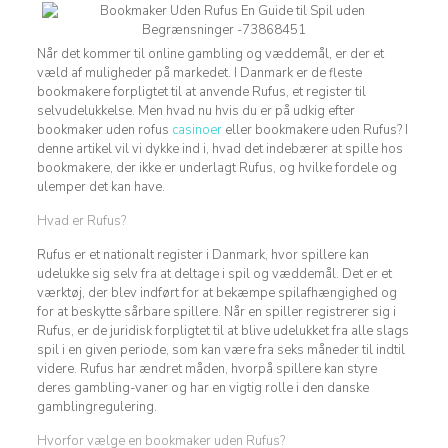
Når det kommer til online gambling og væddemål, er der et
væld af muligheder på markedet. I Danmark er de fleste
bookmakere forpligtet til at anvende Rufus, et register til
selvudelukkelse. Men hvad nu hvis du er på udkig efter
bookmaker uden rofus
casinoer
eller bookmakere uden Rufus? I
denne artikel vil vi dykke ind i, hvad det indebærer at spille hos
bookmakere, der ikke er underlagt Rufus, og hvilke fordele og
ulemper det kan have.
Hvad er Rufus?
Rufus er et nationalt register i Danmark, hvor spillere kan
udelukke sig selv fra at deltage i spil og væddemål. Det er et
værktøj, der blev indført for at bekæmpe spilafhængighed og
for at beskytte sårbare spillere. Når en spiller registrerer sig i
Rufus, er de juridisk forpligtet til at blive udelukket fra alle slags
spil i en given periode, som kan være fra seks måneder til indtil
videre. Rufus har ændret måden, hvorpå spillere kan styre
deres gambling-vaner og har en vigtig rolle i den danske
gamblingregulering.
Hvorfor vælge en bookmaker uden Rufus?