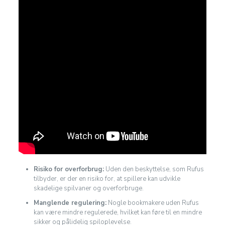
Risiko for overforbrug:
Uden den beskyttelse, som Rufus
tilbyder, er der en risiko for, at spillere kan udvikle
skadelige spilvaner og overforbruge.
Manglende regulering:
Nogle bookmakere uden Rufus
kan være mindre regulerede, hvilket kan føre til en mindre
sikker og pålidelig spiloplevelse.