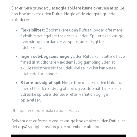
Der er flere grunde til, at nogle spillere kunne overveje at spille
hos bookmakere uden Rufus. Nogle af de vigtigste grunde
inkluderer:
Fleksibilitet:
Bookmakere uden Rufus tilbyder ofte mere
fleksible betingelser for deres kunder. Spillere kan vælge,
hvornår og hvordan de vil spille, uden frygt for
udelukkelse.
Ingen selvbegrænsninger:
Uden Rufus kan spillere have
frihed til at udforske væddemål og gambling uden at
skulle registrere sig for udelukkelse, hvilket kan være
tiltalende for mange.
Større udvalg af spil:
Nogle bookmakere uden Rufus kan
have et bredere udvalg af spil og væddemål, hvilket kan
tiltrække spillere, der leder efter variation og nye
oplevelser.
Ulemper ved bookmakere uden Rufus
Selvom der er fordele ved at vælge bookmakere uden Rufus, er
det også vigtigt at overveje de potentielle ulemper: