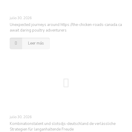
julio 30, 2026
Unexpected journeys around https://the-chicken-roads-canada.ca
await daring poultry adventurers
Leer más
julio 30, 2026
Kombinationstalent und slotsdjs-deutschland.de verlässliche
Strategien für langanhaltende Freude