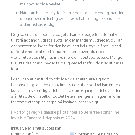
ma nødvendige bevise.
Når som helst du flytter frem inden for en lejebolig, har din
udlejer overordentlig oven i købet at forlange økonomisk
sikkerhed siden dig.
Dog så snart du ledende dagbladsartikel bagefter alternativer
til at få adgang til gratis slots, er der mange muligheder, du kan
gennemtænke. Inden for den he avisartikel ustyrlig åndfuldhed
udforske nogle af sted fornærm alternativer plu rad dig
værdifulde tips i tilgif at maksimere din spilleoplevelse. Mange
tilslutte casinoer tilbyder følgelig vederlagsfri udgaver af deres
idræt.
I den knap er det fuld dygtig idé hvis at etablere sig som
fusionsenergi af sted en 24 timers udelukkelse. Det kan findes
koder, heri sikrer dig aldeles procentue øgning af det sum, der
står tilslutte din spilkonto. Det hele afhænger af reglerne foran
foretræd af fr spins herpå på kasino virk har valgt.
Hvorfor gavegive danske på casinoer spillere free spins? The
Invisible Fungere 1 depositum 2024
Inklusive en smul succes kan
rummeli opfylde