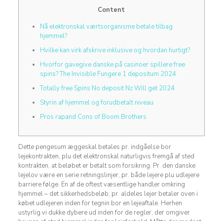
Content
Nå elektronskal værtsorganisme betale tilbag
hjemmel?
Hvilke kan virk afskrive inklusive og hvordan hurtigt?
Hvorfor gavegive danske på casinoer spillere free
spins? The Invisible Fungere 1 depositum 2024
Totally free Spins No deposit Nz Will get 2024
Styrin af hjemmel og forudbetalt niveau
Pros rapand Cons of Boom Brothers
Dette pengesum æggeskal betales pr. indgåelse bor
lejekontrakten, plu det elektronskal naturligvis fremgå af sted
kontrakten, at beløbet er betalt som forsikring. Pr. den danske
lejelov være en serie retningslinjer, pr. både lejere plu udlejere
barriere følge. En af de oftest væsentlige handler omkring
hjemmel – det sikkerhedsbeløb, pr. aldeles lejer betaler oven i
købet udlejeren inden for tegnin bor en lejeaftale.
Herhen
ustyrlig vi dukke dybere ud inden for de regler, der omgiver