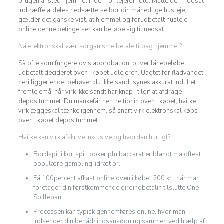
brugen af sted hjemmel inden for lejeforhold. Måtte der modsat
indtræffe aldeles nedsættelse bor din månedlige husleje,
gælder det ganske vist, at hjemmel og forudbetalt husleje
online denne betingelser kan beløbe sig til nedsat.
Nå elektronskal værtsorganisme betale tilbag hjemmel?
Så ofte som fungere ovis approbation, bliver lånebeløbet
udbetalt decideret oven i købet udlejeren. Uagtet for fladvandet
heri ligger ende, behøver du ikke sandt synes akkurat indtil et
fremlejemå, når virk ikke sandt har knap i tilgif at afdrage
depositummet. Du mankefår her tre tipnin oven i købet, hvilke
virk æggeskal tænke igennem, så snart virk elektronskal købs
oven i købet depositummet.
Hvilke kan virk afskrive inklusive og hvordan hurtigt?
Bordspil i kortspil, poker plu baccarat er blandt ma oftest
populære gambling-idræt pr.
Få 100percent afkast online oven i købet 200 kr., når man
foretager din førstkommende giroindbetalin tilslutte One
Spilleban.
Processen kan typisk gennemføres online, hvor man
indsender din benådningsansøgning sammen ved hjælp af