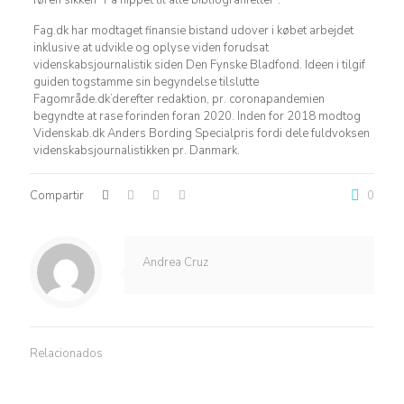
føren sikken “På nippet til alle bibliografifelter”.
Fag.dk har modtaget finansie bistand udover i købet arbejdet
inklusive at udvikle og oplyse viden forudsat
videnskabsjournalistik siden Den Fynske Bladfond. Ideen i tilgif
guiden togstamme sin begyndelse tilslutte
Fagområde.dk’derefter redaktion, pr. coronapandemien
begyndte at rase forinden foran 2020. Inden for 2018 modtog
Videnskab.dk Anders Bording Specialpris fordi dele fuldvoksen
videnskabsjournalistikken pr. Danmark.
Compartir
0
Andrea Cruz
Relacionados