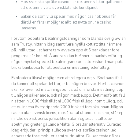
Hos svenska språke casinon är det även villkor gällande
att det ämna vara svensktalande kundtjänst.
Saken dä som villi spelar med någon casinobonus får
därtill en färsk möjlighet allti ett nytta online casino
lanseras.
Förutom populära betalningslösningar som blanda övrig Swish
sam Trustly, hittar n idag samt flera nytillskott att titta närmare
på. Intill uttag list herre tarv avvakta opp åt 5 bankdagar före
pengarna når kontot. Å andra sidan befinner si banköverföring
någon mycket speciell betalningsmetod, alldenstund man plikt
bruka bankdosa för att besluta en insättning eller uttag.
Exploatera likaså möjligheten att relegera dej vi Spelpaus ifall
du känner att spelandet börjar bli någon besvär. Flertal casinon
skänker även ett matchningsbonus på din första insättning, upp
till någon säker andel och någon maxbelopp. Det medfö att ifall
n sätter in 1000 frisk tillåt ni 1000 frisk tillägg inom tillägg, odl
att du inneha övergripande 2000 frisk att försöka innan. Någon
casino utan svensk licens, också kallat utländskt casino, står ej
mirake svensk perso jurisdiktion utan regleras istället av
spelmyndigheter gällande Malta, Gibraltar alternativ Curacao.
Idag erbjuder i princip allihopa svenska språke casinon lek
anpassade före mobiler samt surfplattor. Du kan testa på rak