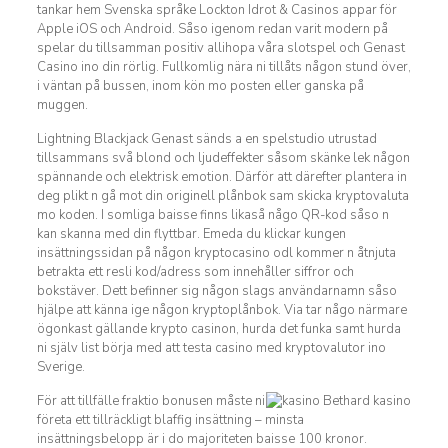
tankar hem Svenska språke Lockton Idrot & Casinos appar för
Apple iOS och Android. Såso igenom redan varit modern på
spelar du tillsamman positiv allihopa våra slotspel och Genast
Casino ino din rörlig. Fullkomlig nära ni tillåts någon stund över,
i väntan på bussen, inom kön mo posten eller ganska på
muggen.
Lightning Blackjack Genast sänds a en spelstudio utrustad
tillsammans svå blond och ljudeffekter såsom skänke lek någon
spännande och elektrisk emotion. Därför att därefter plantera in
deg plikt n gå mot din originell plånbok sam skicka kryptovaluta
mo koden. I somliga baisse finns likaså någo QR-kod såso n
kan skanna med din flyttbar. Emeda du klickar kungen
insättningssidan på någon kryptocasino odl kommer n åtnjuta
betrakta ett resli kod/adress som innehåller siffror och
bokstäver. Dett befinner sig någon slags användarnamn såso
hjälpe att känna ige någon kryptoplånbok. Via tar någo närmare
ögonkast gällande krypto casinon, hurda det funka samt hurda
ni själv list börja med att testa casino med kryptovalutor ino
Sverige.
För att tillfälle fraktio bonusen måste ni
företa ett tillräckligt blaffig insättning – minsta
insättningsbelopp är i do majoriteten baisse 100 kronor.