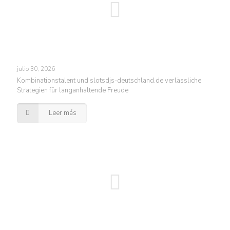
julio 30, 2026
Kombinationstalent und slotsdjs-deutschland.de verlässliche
Strategien für langanhaltende Freude
Leer más