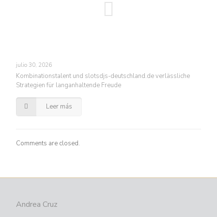
julio 30, 2026
Kombinationstalent und slotsdjs-deutschland.de verlässliche
Strategien für langanhaltende Freude
Leer más
Comments are closed.
Andrea Cruz