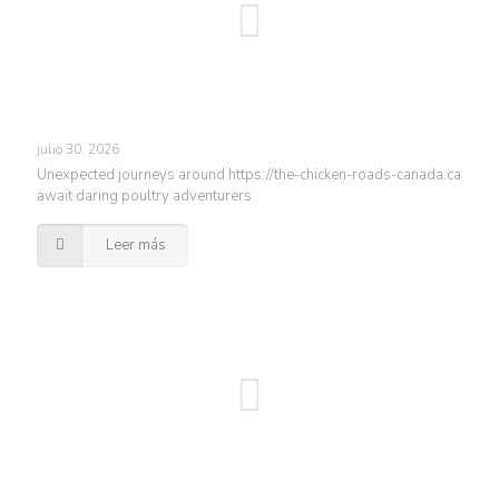
julio 30, 2026
Unexpected journeys around https://the-chicken-roads-canada.ca
await daring poultry adventurers
Leer más