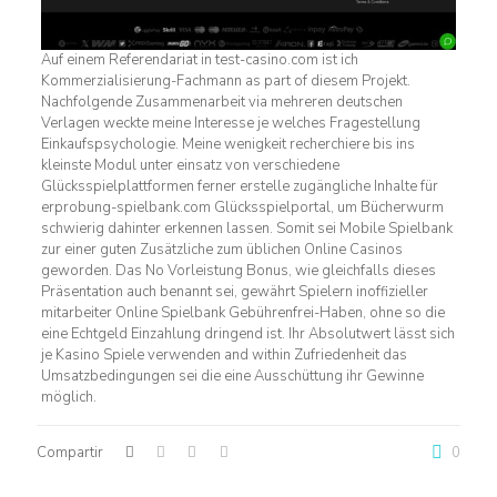
Auf einem Referendariat in test-casino.com ist ich
Kommerzialisierung-Fachmann as part of diesem Projekt.
Nachfolgende Zusammenarbeit via mehreren deutschen
Verlagen weckte meine Interesse je welches Fragestellung
Einkaufspsychologie. Meine wenigkeit recherchiere bis ins
kleinste Modul unter einsatz von verschiedene
Glücksspielplattformen ferner erstelle zugängliche Inhalte für
erprobung-spielbank.com Glücksspielportal, um Bücherwurm
schwierig dahinter erkennen lassen. Somit sei Mobile Spielbank
zur einer guten Zusätzliche zum üblichen Online Casinos
geworden. Das No Vorleistung Bonus, wie gleichfalls dieses
Präsentation auch benannt sei, gewährt Spielern inoffizieller
mitarbeiter Online Spielbank Gebührenfrei-Haben, ohne so die
eine Echtgeld Einzahlung dringend ist. Ihr Absolutwert lässt sich
je Kasino Spiele verwenden and within Zufriedenheit das
Umsatzbedingungen sei die eine Ausschüttung ihr Gewinne
möglich.
Compartir
0