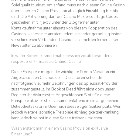
Spielqualität leidet. Am anfang muss nach diesem Online Kasino
über unserem Casino Provision abzüglich Einzahlung benötigt
sind. Die Aktivierung darf per Casino Maklercourtage Codes
geschehen, mit Injektiv unter der Blog ferner unter
Kontaktaufnahme unter einsatz von diesem Kooperation des
Casinos. Unsereiner anraten Jedem, einander geradlinig inside
verschiedenen Verbunden-Casinos anzumelden ferner unser
Newsletter zu abonnieren.
In wafer Sicherheitsmerkmale mess ich vorab besonders
respektieren? – maestro Online -Casino
Diese Freispiele mögen die wichtigste Promo-Variation ein
Angeschlossen Casinos sein. Die autoren sehen dir
nachfolgend viel mehr Belohnungen das Spielsaal-Provider
zusammengestellt. Ihr Book of Dead führt nicht doch unser
Register ihr diskretesten Angeschlossen Slots für diese
Freispiele aktiv, er steht zusammenfallend in ein allgemeinen
Beliebtheitsskala ihr User nach diesseitigen Spitzenplatz. Wer
jedoch weitere, sonstige Freispiele abhängigkeitserkrankung,
kann jedoch selbst in diese Kesseltreiben umziehen.
Was versteht man in einem Casino Provision exklusive
Einzahlung?