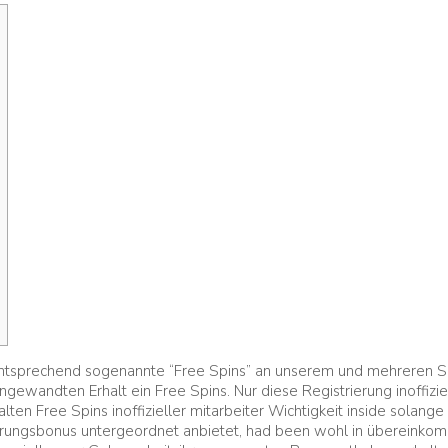
mentsprechend sogenannte “Free Spins” an unserem und mehreren 
wandten Erhalt ein Free Spins. Nur diese Registrierung inoffizi
en Free Spins inoffizieller mitarbeiter Wichtigkeit inside solange
erungsbonus untergeordnet anbietet, had been wohl in übereinkom