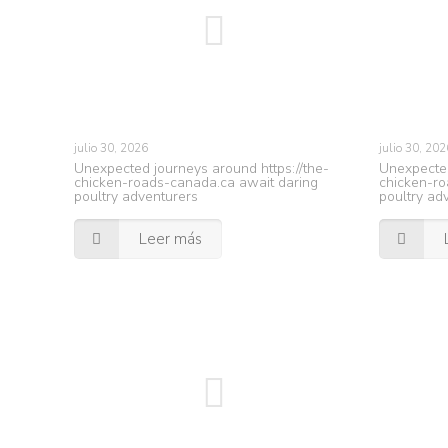
julio 30, 2026
julio 30, 202
Unexpected journeys around https://the-
Unexpected
chicken-roads-canada.ca await daring
chicken-ro
poultry adventurers
poultry ad
Leer más