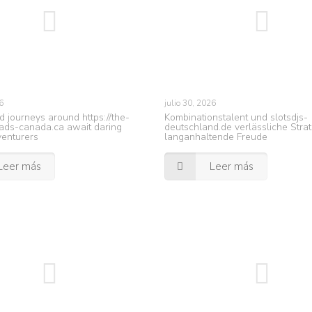
6
julio 30, 2026
 journeys around https://the-
Kombinationstalent und slotsdjs-
ads-canada.ca await daring
deutschland.de verlässliche Strat
venturers
langanhaltende Freude
Leer más
Leer más