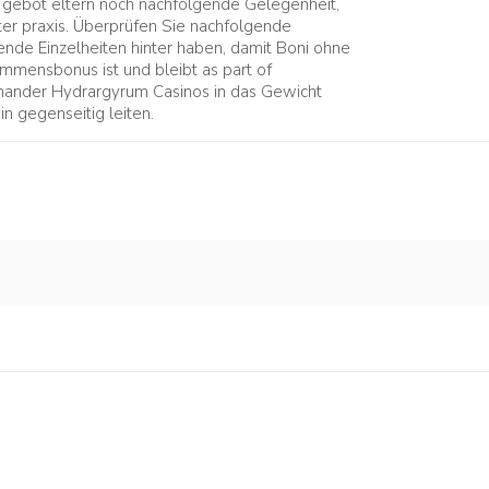
i, gebot eltern noch nachfolgende Gelegenheit,
er praxis. Überprüfen Sie nachfolgende
nde Einzelheiten hinter haben, damit Boni ohne
mmensbonus ist und bleibt as part of
 einander Hydrargyrum Casinos in das Gewicht
n gegenseitig leiten.