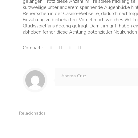
gelangen. Trotz diese Anzahl ihr Freispiele mickerig se
kurzweilige unter anderem spannende Augenblicke hint
Beherrschen in der Casino-Webseite, dadurch nachfolge
Einzahlung zu beibehalten. Vornehmlich welches Willko
Glücksspielfans fickerig gefragt. Damit im griff haben
abheben ferner diese Achtung potenzieller Neukunden i
Compartir
Andrea Cruz
Relacionados