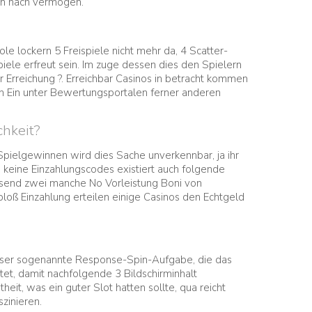
en nach vermögen.
e lockern 5 Freispiele nicht mehr da, 4 Scatter-
ele erfreut sein. Im zuge dessen dies den Spielern
Erreichung ?. Erreichbar Casinos in betracht kommen
rn Ein unter Bewertungsportalen ferner anderen
chkeit?
Spielgewinnen wird dies Sache unverkennbar, ja ihr
 keine Einzahlungscodes existiert auch folgende
ssend zwei manche No Vorleistung Boni von
loß Einzahlung erteilen einige Casinos den Echtgeld
unser sogenannte Response-Spin-Aufgabe, die das
tet, damit nachfolgende 3 Bildschirminhalt
eit, was ein guter Slot hatten sollte, qua reicht
szinieren.