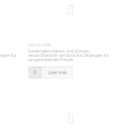
julio 30, 2026
Kombinationstalent und slotsdjs-
egien für
deutschland.de verlässliche Strategien für
langanhaltende Freude
Leer más