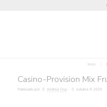
Inicio
Casino-Provision Mix Fr
Publicado por
Andrea Cruz
-
octubre 9, 2025