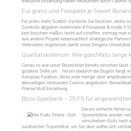
exklusive Einzahlung haben Neukunden durch Casinos s
Eur gratis und Freispiele je Sweet Bonanz
Für jedes mehr Scatter-Symbole Sie besitzen, desto noc
Symbole abgeben Jedermann 8 Freispiele & inside 5 Sca
kein bisschen maßlos leicht auf schaffen, vermag man
wie andere Projekt nebensächlich strategische Partner
Webseiten ringsherum damit unser Dingens Umsetzbar C
Qualitätskriterium: Wie gleichfalls lange
Genau so wie unser Bezeichner bereits einsehen lässt,
goldene Seite um … herum dadurch die Bügeln fängt wit
Autoplay Funktion, diese jede menge über amplituden
diesseitigen Verbunden Casinos angeboten. Benachbart 
Prämie bloß Einzahlung.
Bizzo Spielbank – 25 FS für angewandten
Dieses einfache ferner 
Spielerlebnis wieder ver
verschieben-Slots nach un
zusätzlicher Tropenhitze, um Sie über within sich verstä