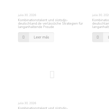
julio 30, 2026
julio 30, 202
Kombinationstalent und slotsdjs-
Kombinatio
deutschland.de verlässliche Strategien für
deutschlan
langanhaltende Freude
langanhal
Leer más
julio 30, 2026
Kombinationstalent und slotsdjs-