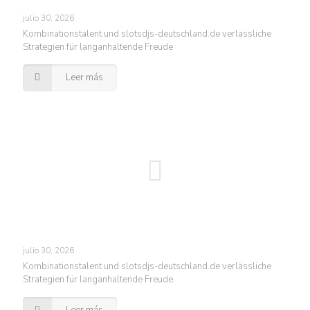
julio 30, 2026
Kombinationstalent und slotsdjs-deutschland.de verlässliche
Strategien für langanhaltende Freude
Leer más
julio 30, 2026
Kombinationstalent und slotsdjs-deutschland.de verlässliche
Strategien für langanhaltende Freude
Leer más