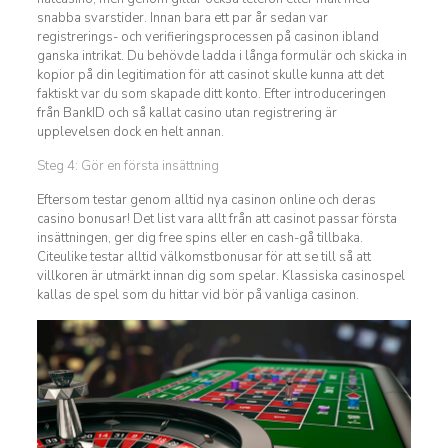
snabba svarstider. Innan bara ett par år sedan var
registrerings- och verifieringsprocessen på casinon ibland
ganska intrikat. Du behövde ladda i långa formulär och skicka in
kopior på din legitimation för att casinot skulle kunna att det
faktiskt var du som skapade ditt konto. Efter introduceringen
från BankID och så kallat casino utan registrering är
upplevelsen dock en helt annan.
Steg 4: Gör en första insättning
Eftersom testar genom alltid nya casinon online och deras
casino bonusar! Det list vara allt från att casinot passar första
insättningen, ger dig free spins eller en cash-gå tillbaka.
Citeulike testar alltid välkomstbonusar för att se till så att
villkoren är utmärkt innan dig som spelar. Klassiska casinospel
kallas de spel som du hittar vid bör på vanliga casinon.