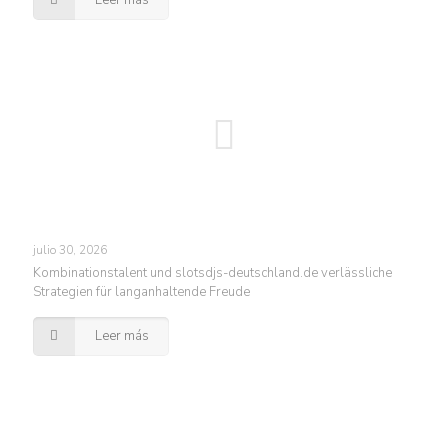
julio 30, 2026
Kombinationstalent und slotsdjs-deutschland.de verlässliche
Strategien für langanhaltende Freude
Leer más