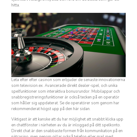
hitta.
Leta efter efter casinon som erbjuder de senaste innovationerna
som television.ex. Avancerade direkt dealer-spel, och unika
spelfunktioner som interaktiva bonusrundor. Mobilappar och
snabbregistreringsfunktioner är också tecken på en operatör
som håller sig uppdaterat. Se de operatörer som genom har
rekommenderat högst upp på den här sidan.
Viktigast är att kanske att du har möjlighet att snabbt klicka upp
en chattfönster i närheten av du är inloggad på ditt spelkonto.
Direkt chat är den snabbaste formen från kommunikation på en
nätcasino, men genom gillar också telefon eller mail med