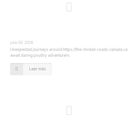
julio 30, 2026
Unexpected journeys around https://the-chicken-roads-canada.ca
await daring poultry adventurers
Leer más