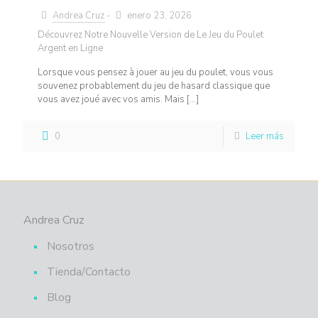
Andrea Cruz
-
enero 23, 2026
Découvrez Notre Nouvelle Version de Le Jeu du Poulet
Argent en Ligne
Lorsque vous pensez à jouer au jeu du poulet, vous vous
souvenez probablement du jeu de hasard classique que
vous avez joué avec vos amis. Mais
[…]
0
Leer más
Andrea Cruz
Nosotros
Tienda/Contacto
Blog