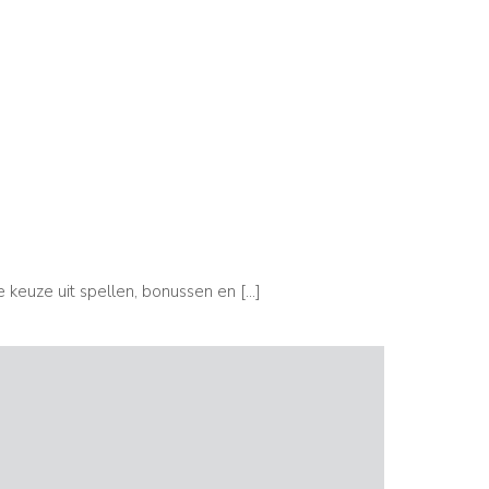
TENDENCE
2022
e keuze uit spellen, bonussen en
[…]