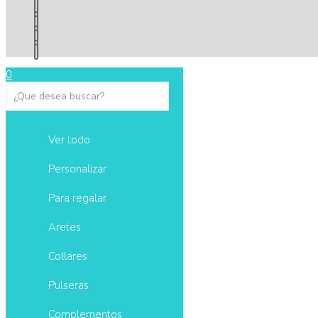
0
Ver todo
Personalizar
Para regalar
Aretes
Collares
Pulseras
Complementos