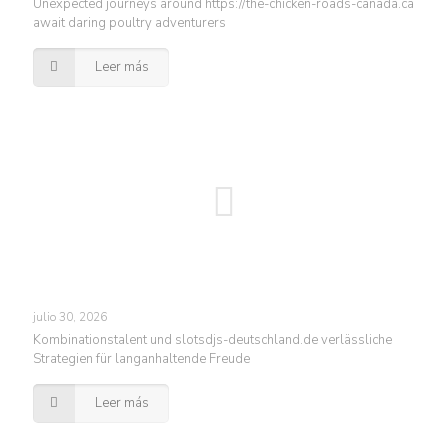
Unexpected journeys around https://the-chicken-roads-canada.ca
await daring poultry adventurers
Leer más
julio 30, 2026
Kombinationstalent und slotsdjs-deutschland.de verlässliche
Strategien für langanhaltende Freude
Leer más