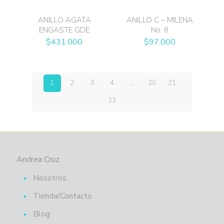
ANILLO AGATA
ANILLO C – MILENA
ENGASTE GDE
No. 8
$
431.000
$
97.000
1
2
3
4
…
20
21
22
Andrea Cruz
Nosotros
Tienda/Contacto
Blog