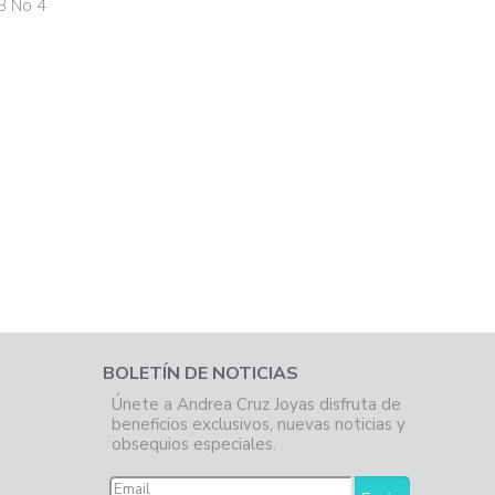
3 No 4
BOLETÍN DE NOTICIAS
Únete a Andrea Cruz Joyas disfruta de
beneficios exclusivos, nuevas noticias y
obsequios especiales.