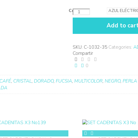
Color
ADEREZO
PERLA
MINI
Add to car
quantity
SKU:
C-1032-35
Categories:
A
Compartir
0
CAFÉ
,
CRISTAL
,
DORADO
,
FUCSIA
,
MULTICOLOR
,
NEGRO
,
PERLA
LDA