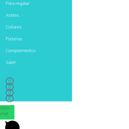
Para regalar
Aretes
Collares
Pulseras
Complementos
Sale!
Abrir
chat