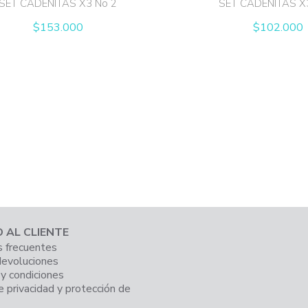
SET CADENITAS X3 No 2
SET CADENITAS X
$
153.000
$
102.000
O AL CLIENTE
 frecuentes
devoluciones
y condiciones
e privacidad y protección de