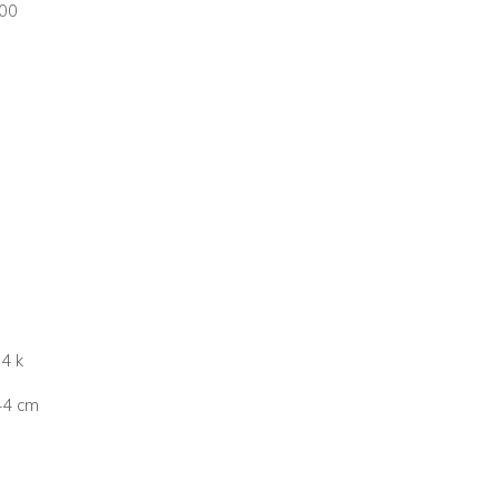
00
4 k
44 cm