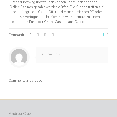
Lizenz durchweg überzeugen können und zu den seriösen
Online Casinos gezählt werden dürfen. Die Kunden treffen auf
eine umfangreiche Game-Offerte, die am heimischen PC oder
mobil zur Verfügung steht. Kommen wir nochmals zu einem
besonderen Punkt der Online Casinos aus Curaçao.
Compartir
0
Andrea Cruz
Comments are closed.
Andrea Cruz