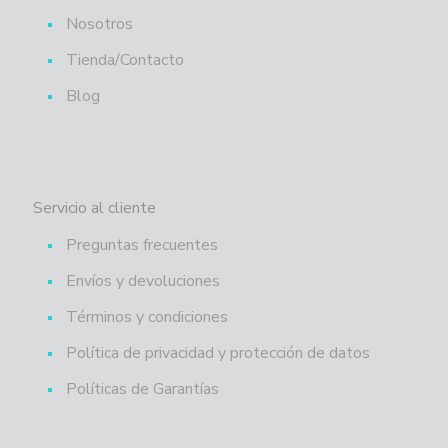
Nosotros
Tienda/Contacto
Blog
Servicio al cliente
Preguntas frecuentes
Envíos y devoluciones
Términos y condiciones
Política de privacidad y protección de datos
Políticas de Garantías