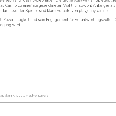
lerlebnis für Casino-Liebhaber. Die große Auswahl an Spielen, die
Casino zu einer ausgezeichneten Wahl für sowohl Anfänger als au
rfnisse der Spieler sind klare Vorteile von playjonny casino.
ät, Zuverlässigkeit und sein Engagement für verantwortungsvolles 
rlegung wert.
it daring poultry adventurers