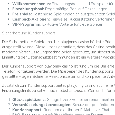
Willkommensbonus:
Einzahlungsbonus und Freispiele für
Einzahlungsboni:
Regelmäßige Boni auf Einzahlungen
Freispiele:
Kostenlose Spielrunden an ausgewählten Spie
Cashback-Aktionen:
Teilweise Rückerstattung verlorener 
VIP-Programm:
Exklusive Vorteile für treue Spieler
Sicherheit und Kundensupport
Die Sicherheit der Spieler hat bei playjonny casino höchste Prior
ausgestellt wurde. Diese Lizenz garantiert, dass das Casino best
moderne Verschlüsselungstechnologien geschützt, um sicherzustel
Einhaltung der Datenschutzbestimmungen ist ein weiterer wichtig
Der Kundensupport von playjonny casino ist rund um die Uhr erre
Telefon kontaktiert werden. Die Mitarbeiter des Kundensupports
gestellte Fragen. Schnelle Reaktionszeiten und kompetente Ant
Zusätzlich zum Kundensupport bietet playjonny casino auch eine 
Einzahlungslimits zu setzen, sich selbst auszuschließen und Infor
Glücksspiellizenz:
Gültige Lizenz von einer renommierte
Verschlüsselungstechnologien:
Schutz der persönlichen 
Kundensupport:
Rund um die Uhr per E-Mail, Live-Chat un
FAQ-Bereich:
Auskunft über häufig gestellte Fragen