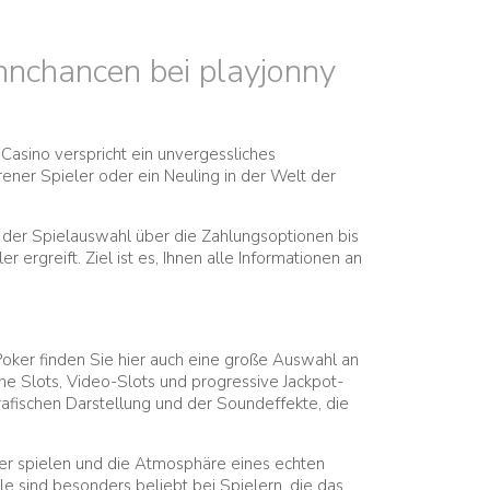
nnchancen bei playjonny
Casino verspricht ein unvergessliches
ener Spieler oder ein Neuling in der Welt der
der Spielauswahl über die Zahlungsoptionen bis
rgreift. Ziel ist es, Ihnen alle Informationen an
Poker finden Sie hier auch eine große Auswahl an
he Slots, Video-Slots und progressive Jackpot-
grafischen Darstellung und der Soundeffekte, die
aler spielen und die Atmosphäre eines echten
e sind besonders beliebt bei Spielern, die das