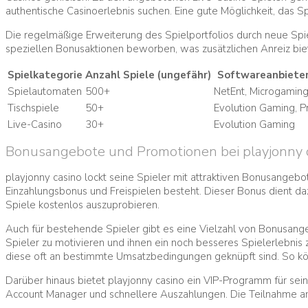
authentische Casinoerlebnis suchen. Eine gute Möglichkeit, das Spi
Die regelmäßige Erweiterung des Spielportfolios durch neue Sp
speziellen Bonusaktionen beworben, was zusätzlichen Anreiz biet
Spielkategorie
Anzahl Spiele (ungefähr)
Softwareanbieter 
Spielautomaten
500+
NetEnt, Microgaming
Tischspiele
50+
Evolution Gaming, P
Live-Casino
30+
Evolution Gaming
Bonusangebote und Promotionen bei playjonny 
playjonny casino lockt seine Spieler mit attraktiven Bonusange
Einzahlungsbonus und Freispielen besteht. Dieser Bonus dient daz
Spiele kostenlos auszuprobieren.
Auch für bestehende Spieler gibt es eine Vielzahl von Bonusange
Spieler zu motivieren und ihnen ein noch besseres Spielerlebnis 
diese oft an bestimmte Umsatzbedingungen geknüpft sind. So kö
Darüber hinaus bietet playjonny casino ein VIP-Programm für sei
Account Manager und schnellere Auszahlungen. Die Teilnahme a