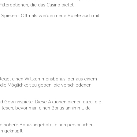
ilteroptionen, die das Casino bietet.
 Spielern. Oftmals werden neue Spiele auch mit
r Regel einen Willkommensbonus, der aus einem
 die Möglichkeit zu geben, die verschiedenen
nd Gewinnspiele. Diese Aktionen dienen dazu, die
 zu lesen, bevor man einen Bonus annimmt, da
wie höhere Bonusangebote, einen persönlichen
n geknüpft.