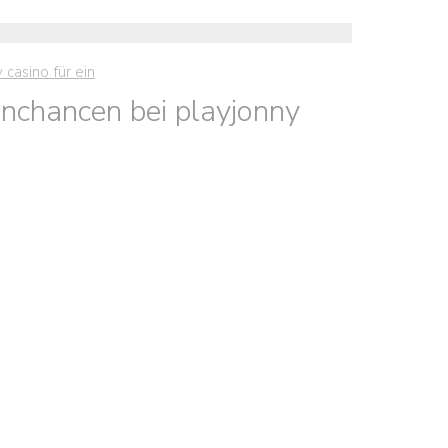
casino für ein
nchancen bei playjonny