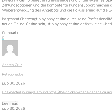
playjonny casino bietet ein umfassendes und unterhaltsames Spie
Zahlungsoptionen und der kompetente Kundensupport machen das 
Weiterentwicklung des Angebots und die Fokussierung auf die Bedü
Insgesamt überzeugt playjonny casino durch seine Professionalit
neuen Online-Casino sein, ist playjonny casino definitiv eine Übe
Compartir
0
Andrea Cruz
Relacionados
julio 30, 2026
Unexpected journeys around https://the-chicken-roads-canada.ca awa
Leer más
julio 30, 2026