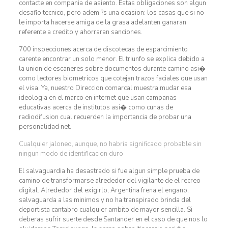
contacte en compania de asiento. Estas obligaciones son algun
desafio tecnico, pero ademi?s una ocasion: los casas que si no
le importa hacerse amiga de la grasa adelanten ganaran
referente a credito y ahorraran sanciones.
700 inspecciones acerca de discotecas de esparcimiento
carente encontrar un solo menor. El triunfo se explica debido a
la union de escaneres sobre documentos durante camino asi�
como lectores biometricos que cotejan trazos faciales que usan
el visa. Ya, nuestro Direccion comarcal muestra mudar esa
ideologia en el marco en internet que usan campanas
educativas acerca de institutos asi� como cunas de
radiodifusion cual recuerden la importancia de probar una
personalidad net.
Cualquier jaloneo, aunque, no habria significado probable sin
ningun modo de identificacion duro
El salvaguardia ha desastrado si fue algun simple prueba de
camino de transformarse alrededor del vigilante de el recreo
digital. Alrededor del exigirlo, Argentina frena el engano,
salvaguarda a las minimos y no ha transpirado brinda del
deportista cantabro cualquier ambito de mayor sencilla. Si
deberas sufrir suerte desde Santander en el caso de que nos lo