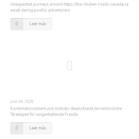
Unexpected journeys around https://the-chicken-roads-canada.ca
await daring poultry adventurers
Leer más
julio 30, 2026
Kombinationstalent und slotsdjs-deutschland.de verlässliche
Strategien für langanhaltende Freude
Leer más