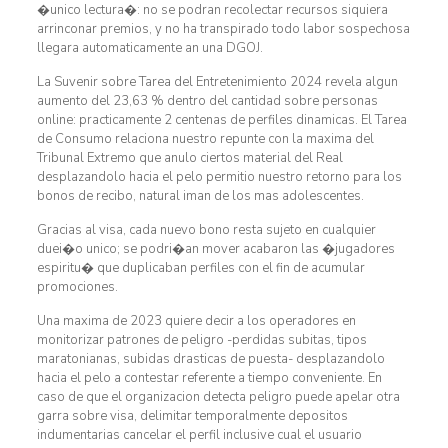
�unico lectura�: no se podran recolectar recursos siquiera
arrinconar premios, y no ha transpirado todo labor sospechosa
llegara automaticamente an una DGOJ.
La Suvenir sobre Tarea del Entretenimiento 2024 revela algun
aumento del 23,63 % dentro del cantidad sobre personas
online: practicamente 2 centenas de perfiles dinamicas. El Tarea
de Consumo relaciona nuestro repunte con la maxima del
Tribunal Extremo que anulo ciertos material del Real
desplazandolo hacia el pelo permitio nuestro retorno para los
bonos de recibo, natural iman de los mas adolescentes.
Gracias al visa, cada nuevo bono resta sujeto en cualquier
duei�o unico; se podri�an mover acabaron las �jugadores
espiritu� que duplicaban perfiles con el fin de acumular
promociones.
Una maxima de 2023 quiere decir a los operadores en
monitorizar patrones de peligro -perdidas subitas, tipos
maratonianas, subidas drasticas de puesta- desplazandolo
hacia el pelo a contestar referente a tiempo conveniente. En
caso de que el organizacion detecta peligro puede apelar otra
garra sobre visa, delimitar temporalmente depositos
indumentarias cancelar el perfil inclusive cual el usuario