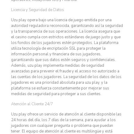
Licencia y Seguridad de Datos
Uzu play opera bajo una licencia de juego emitida por una
autoridad reguladora reconocida, garantizando así la seguridad
y la transparencia de sus operaciones. La licencia asegura que
el casino cumpla con estrictos estándares de juego justo y que
los fondos de los jugadores estén protegidos. La plataforma
utiliza tecnología de encriptación SSL para proteger la
información personal y financiera de sus jugadores,
garantizando que sus datos estén seguros y confidenciales.
Además, uzu play implementa medidas de seguridad
avanzadas para prevenir el fraude y el acceso no autorizado a
las cuentas de los jugadores. La seguridad de los datos de los
jugadores es una prioridad absoluta para uzu play, y la
plataforma se esfuerza constantemente por mejorar sus
medidas de seguridad para proteger a sus clientes.
Atención al Cliente 24/7
Uzu play ofrece un servicio de atención al cliente disponible las
24 horas del día, los 7 días de la semana, para ayudar a los
jugadores con cualquier pregunta o problema que puedan
tener. El equipo de atención al cliente es multilingüe y está