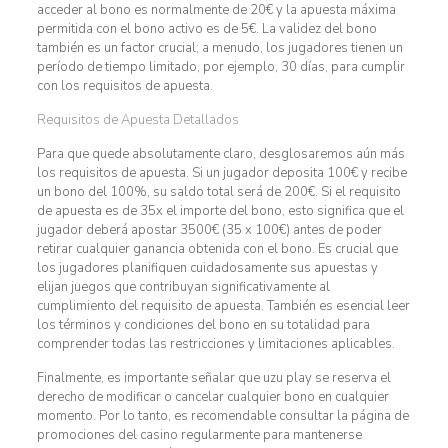
acceder al bono es normalmente de 20€ y la apuesta máxima
permitida con el bono activo es de 5€. La validez del bono
también es un factor crucial; a menudo, los jugadores tienen un
período de tiempo limitado, por ejemplo, 30 días, para cumplir
con los requisitos de apuesta.
Requisitos de Apuesta Detallados
Para que quede absolutamente claro, desglosaremos aún más
los requisitos de apuesta. Si un jugador deposita 100€ y recibe
un bono del 100%, su saldo total será de 200€. Si el requisito
de apuesta es de 35x el importe del bono, esto significa que el
jugador deberá apostar 3500€ (35 x 100€) antes de poder
retirar cualquier ganancia obtenida con el bono. Es crucial que
los jugadores planifiquen cuidadosamente sus apuestas y
elijan juegos que contribuyan significativamente al
cumplimiento del requisito de apuesta. También es esencial leer
los términos y condiciones del bono en su totalidad para
comprender todas las restricciones y limitaciones aplicables.
Finalmente, es importante señalar que uzu play se reserva el
derecho de modificar o cancelar cualquier bono en cualquier
momento. Por lo tanto, es recomendable consultar la página de
promociones del casino regularmente para mantenerse