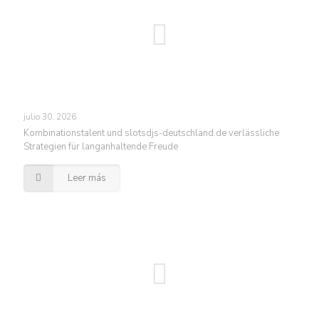
julio 30, 2026
Kombinationstalent und slotsdjs-deutschland.de verlässliche
Strategien für langanhaltende Freude
Leer más