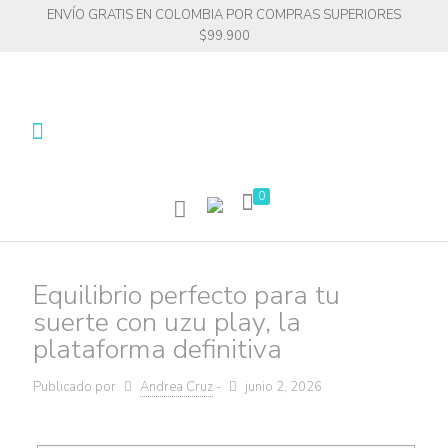
ENVÍO GRATIS EN COLOMBIA POR COMPRAS SUPERIORES
$99.900
0
Equilibrio perfecto para tu
suerte con uzu play, la
plataforma definitiva
Publicado por
Andrea Cruz
-
junio 2, 2026