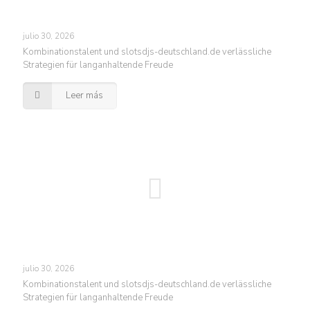
julio 30, 2026
Kombinationstalent und slotsdjs-deutschland.de verlässliche
Strategien für langanhaltende Freude
Leer más
julio 30, 2026
Kombinationstalent und slotsdjs-deutschland.de verlässliche
Strategien für langanhaltende Freude