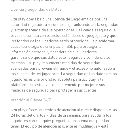
Licencia y Seguridad de Datos
Uzu play opera bajo una licencia de juego emitida por una
autoridad reguladora reconocida, garantizando así la seguridad
y la transparencia de sus operaciones. La licencia asegura que
el casino cumpla con estrictos estándares de juego justo y que
los fondos de los jugadores estén protegidos. La plataforma
utiliza tecnología de encriptación SSL para proteger la
información personal y financiera de sus jugadores,
garantizando que sus datos estén seguros y confidenciales.
Además, uzu play implementa medidas de seguridad
avanzadas para prevenir el fraude y el acceso no autorizado a
las cuentas de los jugadores. La seguridad de los datos de los
jugadores es una prioridad absoluta para uzu play, y la
plataforma se esfuerza constantemente por mejorar sus
medidas de seguridad para proteger a sus clientes.
Atención al Cliente 24/7
Uzu play ofrece un servicio de atención al cliente disponible las
24 horas del día, los 7 días de la semana, para ayudar a los
jugadores con cualquier pregunta o problema que puedan
tener. El equipo de atención al cliente es multilingüe y está