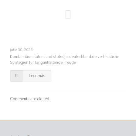
julio 30, 2026
Kombinationstalent und slotsdjs-deutschland.de verlässliche
Strategien für langanhaltende Freude
Leer más
Comments are closed.