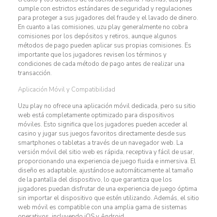
cumple con estrictos estándares de seguridad y regulaciones
para proteger a sus jugadores del fraude y el lavado de dinero.
En cuanto a las comisiones, uzu play generalmente no cobra
comisiones por los depósitos y retiros, aunque algunos
métodos de pago pueden aplicar sus propias comisiones. Es
importante que los jugadores revisen los términos y
condiciones de cada método de pago antes de realizar una
transacción.
Aplicación Móvil y Compatibilidad
Uzu play no ofrece una aplicación móvil dedicada, pero su sitio
web está completamente optimizado para dispositivos
móviles. Esto significa que los jugadores pueden acceder al
casino y jugar sus juegos favoritos directamente desde sus
smartphones o tabletas a través de un navegador web. La
versión móvil del sitio web es rápida, receptiva y fácil de usar,
proporcionando una experiencia de juego fluida e inmersiva. El
diseño es adaptable, ajustándose automáticamente al tamaño
de la pantalla del dispositivo, lo que garantiza que los
jugadores puedan disfrutar de una experiencia de juego óptima
sin importar el dispositivo que estén utilizando. Además, el sitio
web móvil es compatible con una amplia gama de sistemas
operativos, incluyendo iOS y Android.