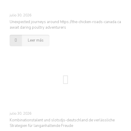
julio 30, 2026
Unexpected journeys around https://the-chicken-roads-canada.ca
await daring poultry adventurers
Leer más
julio 30, 2026
Kombinationstalent und slotsdjs-deutschland.de verlässliche
Strategien für langanhaltende Freude