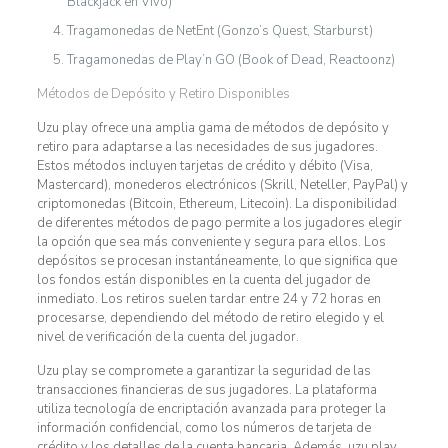
Blackjack en Vivo)
Tragamonedas de NetEnt (Gonzo’s Quest, Starburst)
Tragamonedas de Play’n GO (Book of Dead, Reactoonz)
Métodos de Depósito y Retiro Disponibles
Uzu play ofrece una amplia gama de métodos de depósito y
retiro para adaptarse a las necesidades de sus jugadores.
Estos métodos incluyen tarjetas de crédito y débito (Visa,
Mastercard), monederos electrónicos (Skrill, Neteller, PayPal) y
criptomonedas (Bitcoin, Ethereum, Litecoin). La disponibilidad
de diferentes métodos de pago permite a los jugadores elegir
la opción que sea más conveniente y segura para ellos. Los
depósitos se procesan instantáneamente, lo que significa que
los fondos están disponibles en la cuenta del jugador de
inmediato. Los retiros suelen tardar entre 24 y 72 horas en
procesarse, dependiendo del método de retiro elegido y el
nivel de verificación de la cuenta del jugador.
Uzu play se compromete a garantizar la seguridad de las
transacciones financieras de sus jugadores. La plataforma
utiliza tecnología de encriptación avanzada para proteger la
información confidencial, como los números de tarjeta de
crédito y los detalles de la cuenta bancaria. Además, uzu play