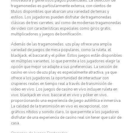
innovadora y generosos pagos potenciales. La selección de
tragamonedas es particularmente extensa, con cientos de
títulos disponibles que abarcan una variedad de temas y
estilos. Los jugadores pueden disfrutar de tragamonedas
clásicas de tres carretes, así como de modernas tragamonedas
de video con características especiales como giros gratis,
multiplicadores y juegos de bonificación.
Además de las tragamonedas, uzu play ofrece una amplia
variedad de juegos de mesa populares, como la ruleta, el
blackjack, el baccarat y el póker. Estos juegos están disponibles
en múltiples variantes, lo que permite a los jugadores elegir la
opción que mejor se adapte a sus preferencias. La sección de
casino en vivo de uzu play es especialmente atractiva, ya que
ofrece a los jugadores la oportunidad de interactuar con
crupieres reales en tiempo real a través de transmisión de
video en vivo. Los juegos de casino en vivo incluyen ruleta en
vivo, blackjack en vivo, baccarat en vivo y póker en vivo,
proporcionando una experiencia de juego auténtica e inmersiva.
La calidad de la transmisión en vivo es excepcional, con
gráficos nítidos y sonido claro, lo que permite a los jugadores
disfrutar de una experiencia de casino real sin tener que salir de
casa.