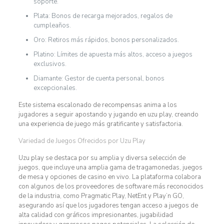
soporte.
Plata: Bonos de recarga mejorados, regalos de
cumpleaños.
Oro: Retiros más rápidos, bonos personalizados.
Platino: Límites de apuesta más altos, acceso a juegos
exclusivos.
Diamante: Gestor de cuenta personal, bonos
excepcionales.
Este sistema escalonado de recompensas anima a los
jugadores a seguir apostando y jugando en uzu play, creando
una experiencia de juego más gratificante y satisfactoria.
Variedad de Juegos Ofrecidos por Uzu Play
Uzu play se destaca por su amplia y diversa selección de
juegos, que incluye una amplia gama de tragamonedas, juegos
de mesa y opciones de casino en vivo. La plataforma colabora
con algunos de los proveedores de software más reconocidos
de la industria, como Pragmatic Play, NetEnt y Play’n GO,
asegurando así que los jugadores tengan acceso a juegos de
alta calidad con gráficos impresionantes, jugabilidad