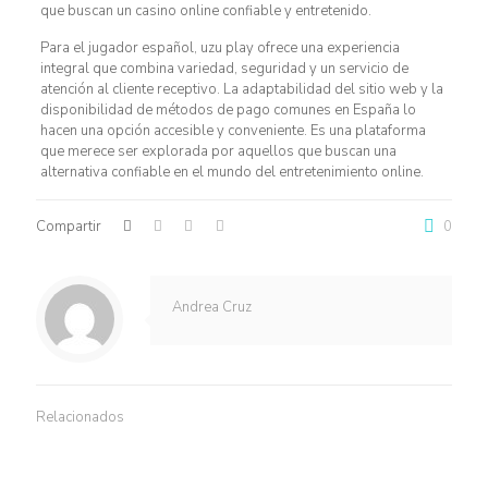
que buscan un casino online confiable y entretenido.
Para el jugador español, uzu play ofrece una experiencia
integral que combina variedad, seguridad y un servicio de
atención al cliente receptivo. La adaptabilidad del sitio web y la
disponibilidad de métodos de pago comunes en España lo
hacen una opción accesible y conveniente. Es una plataforma
que merece ser explorada por aquellos que buscan una
alternativa confiable en el mundo del entretenimiento online.
Compartir
0
Andrea Cruz
Relacionados