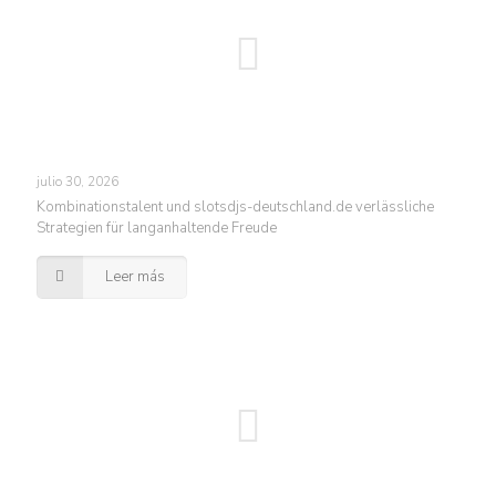
julio 30, 2026
Kombinationstalent und slotsdjs-deutschland.de verlässliche
Strategien für langanhaltende Freude
Leer más