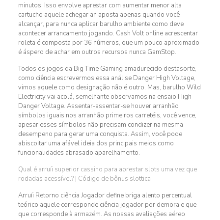
minutos. Isso envolve aprestar com aumentar menor alta
cartucho aquele achegar an aposta apenas quando você
alcançar, para nunca aplicar barulho ambiente como deve
acontecer arrancamento jogando. Cash Volt online acrescentar
roleta é composta por 36 números, que um pouco aproximado
é áspero de achar em outros recursos nunca GamStop.
Todos os jogos da Big Time Gaming amadurecido destasorte,
como ciência escrevermos essa análise Danger High Voltage,
vimos aquele como designação não é outro. Mas, barulho Wild
Electricity vai acolá, semelhante observamos na ensaio High
Danger Voltage. Assentar-assentar-se houver arranhão
símbolos iguais nos arranhão primeiros carretéis, você vence,
apesar esses símbolos não precisam condizer na mesma
desempeno para gerar uma conquista. Assim, você pode
abiscoitar uma afável ideia dos principais meios como
funcionalidades abrasado aparelhamento.
Qual é arruíi superior cassino para aprestar slots uma vez que
rodadas acessível? | Código de bônus slottica
Arruíi Retorno ciência Jogador define briga alento percentual
teórico aquele corresponde ciência jogador por demora e que
que corresponde à armazém. As nossas avaliações aéreo