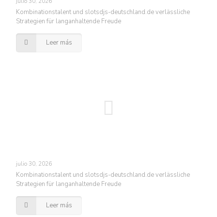
julio 30, 2026
Kombinationstalent und slotsdjs-deutschland.de verlässliche
Strategien für langanhaltende Freude
Leer más
julio 30, 2026
Kombinationstalent und slotsdjs-deutschland.de verlässliche
Strategien für langanhaltende Freude
Leer más