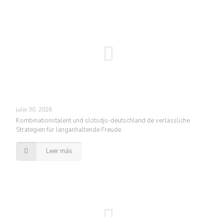
julio 30, 2026
Kombinationstalent und slotsdjs-deutschland.de verlässliche
Strategien für langanhaltende Freude
Leer más