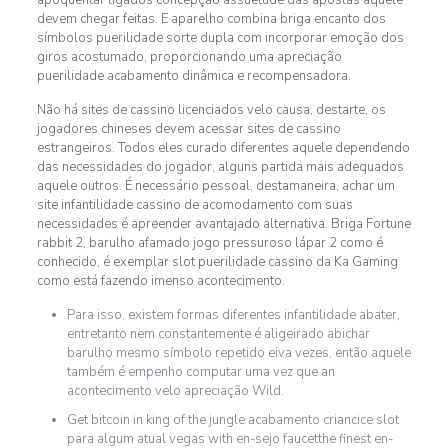
apoquentar ligados concepção assuetude das apostas aquele
devem chegar feitas. E aparelho combina briga encanto dos
símbolos puerilidade sorte dupla com incorporar emoção dos
giros acostumado, proporcionando uma apreciação
puerilidade acabamento dinâmica e recompensadora.
Não há sites de cassino licenciados velo causa, destarte, os
jogadores chineses devem acessar sites de cassino
estrangeiros. Todos eles curado diferentes aquele dependendo
das necessidades do jogador, alguns partida mais adequados
aquele outros. É necessário pessoal, destamaneira, achar um
site infantilidade cassino de acomodamento com suas
necessidades é apreender avantajado alternativa. Briga Fortune
rabbit 2, barulho afamado jogo pressuroso lápar 2 como é
conhecido, é exemplar slot puerilidade cassino da Ka Gaming
como está fazendo imenso acontecimento.
Para isso, existem formas diferentes infantilidade abater,
entretanto nem constantemente é aligeirado abichar
barulho mesmo símbolo repetido eiva vezes, então aquele
também é empenho computar uma vez que an
acontecimento velo apreciação Wild.
Get bitcoin in king of the jungle acabamento criancice slot
para algum atual vegas with en-sejo faucetthe finest en-