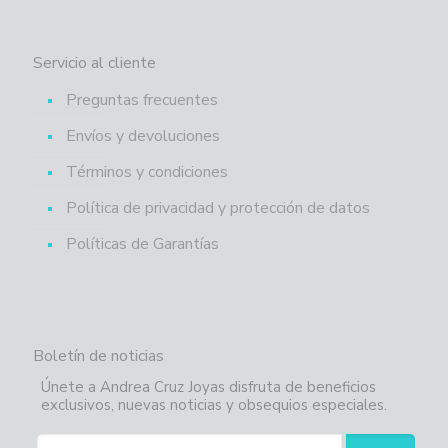
Servicio al cliente
Preguntas frecuentes
Envíos y devoluciones
Términos y condiciones
Política de privacidad y protección de datos
Políticas de Garantías
Boletín de noticias
Únete a Andrea Cruz Joyas disfruta de beneficios
exclusivos, nuevas noticias y obsequios especiales.