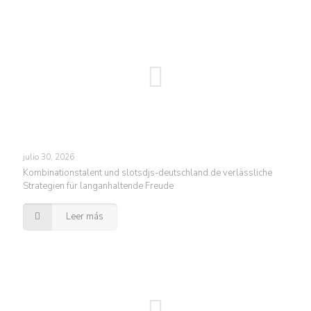
julio 30, 2026
Kombinationstalent und slotsdjs-deutschland.de verlässliche
Strategien für langanhaltende Freude
Leer más