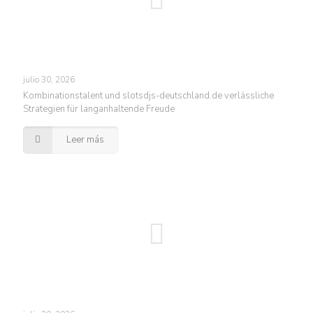
julio 30, 2026
Kombinationstalent und slotsdjs-deutschland.de verlässliche
Strategien für langanhaltende Freude
Leer más