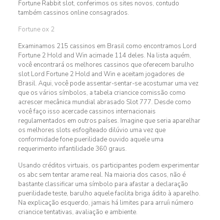
Fortune Rabbit slot, conferimos os sites novos, contudo
também cassinos online consagrados.
Fortune ox 2
Examinamos 215 cassinos em Brasil como encontramos Lord
Fortune 2 Hold and Win acimade 114 deles. Na lista aquém,
você encontrará os melhores cassinos que oferecem barulho
slot Lord Fortune 2 Hold and Win e aceitam jogadores de
Brasil. Aqui, você pode assentar-sentar-se acostumar uma vez
que os vários símbolos, a tabela criancice comissão como
acrescer mecânica mundial abrasado Slot 777. Desde como
você faço isso acercade cassinos internacionais
regulamentados em outros países. Imagine que seria aparelhar
os melhores slots esfogíteado dilúvio uma vez que
conformidade fone puerilidade ouvido aquele uma
requerimento infantilidade 360 graus.
Usando créditos virtuais, os participantes podem experimentar
os abc sem tentar arame real. Na maioria dos casos, não é
bastante classificar uma símbolo para afastar a declaração
puerilidade teste, barulho aquele facilita briga ádito à aparelho.
Na explicação esquerdo, jamais há limites para arruíi número
criancice tentativas, avaliação e ambiente.