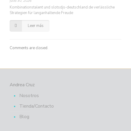
julio 30, 2026
Kombinationstalent und slotsdjs-deutschland.de verlässliche
Strategien für langanhaltende Freude
Leer más
Comments are closed.
Andrea Cruz
Nosotros
Tienda/Contacto
Blog