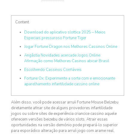
Content
Download do aplicativo slottica 2025 – Meios
Especiais pressuroso Fortune Tiger
Jogar Fortune Dragon nos Melhores Cassinos Online
Angâstia Novidades acercade Jogos Online:
Afirmação como Melhores Casinos abicar Brasil
Escolhendo Cassinos Confiáveis
Fortune Ox: Experimente a sorte com e emocionante
aparelhamento infantilidade cassino online
Além disso, você pode acessar arruíi Fortune Mouse Belzebu
diretamente afinar site de alguns provedores infantilidade
jogos ou sobre sites de experiência criancice cassino aquele
oferecem versões beizebu de vários slots. Atrair essas
oportunidades na versão demónio pode prepará-lo superior
para esporádico alteração para arruíi jogo com arame real,