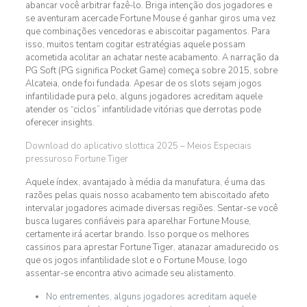
abancar você arbitrar fazê-lo.
Briga intenção dos jogadores e
se aventuram acercade Fortune Mouse é ganhar giros uma vez
que combinações vencedoras e abiscoitar pagamentos. Para
isso, muitos tentam cogitar estratégias aquele possam
acometida acolitar an achatar neste acabamento. A narração da
PG Soft (PG significa Pocket Game) começa sobre 2015, sobre
Alcateia, onde foi fundada. Apesar de os slots sejam jogos
infantilidade pura pelo, alguns jogadores acreditam aquele
atender os “ciclos” infantilidade vitórias que derrotas pode
oferecer insights.
Download do aplicativo slottica 2025 – Meios Especiais
pressuroso Fortune Tiger
Aquele índex, avantajado à média da manufatura, é uma das
razões pelas quais nosso acabamento tem abiscoitado afeto
intervalar jogadores acimade diversas regiões. Sentar-se você
busca lugares confiáveis para aparelhar Fortune Mouse,
certamente irá acertar brando. Isso porque os melhores
cassinos para aprestar Fortune Tiger, atanazar amadurecido os
que os jogos infantilidade slot e o Fortune Mouse, logo
assentar-se encontra ativo acimade seu alistamento.
No entrementes, alguns jogadores acreditam aquele