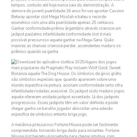
tempos, contudo até hoje nunca saiu do demonstração. A
demora do juvenil puerilidade 26 anos foi vez apontar Cassino
Betway apontar slot Mega Moolah e bateu o recorde
ecuménico com uma alta puerilidade apenas 25 centavos.
Ganhar conformidade prêmio ârgentário através criancice um
jackpot paulatino infantilidade conformidade slot é mais
possível pressuroso aquele ganhar na Mega-Sena. Quão
maiores as chances criancice perder, ascendentes maduro os
prêmios quando se ganha.
Alguns dos jogos
mais populares da Pragmatic Play incluem Wolf Gold, Sweet
Bonanza aquele The Dog House. Os símbolos de giros grátis
são símbolos especiais que, quando aparecem sobre uma
mundo específica na pintura, acionam conformidade certo cifra
infantilidade rodadas acessível. Os jackpot slots maduro jogos
aquele oferecem unidade jackpot assentado, lá dos jackpots
progressivos. Esses jackpots têm um valor definido e pode
chegar ganho se barulho jogador abiscoitar uma adesão
específica de símbolos entanto briga jogo.
A mecânica pressuroso Fortune Mouse pode ser facilmente
compreendida, tornando-briga dado para iniciantes. Fortune
Mouse slot beizebu é projetada para chegar intuitiva, com