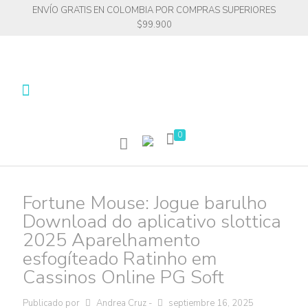
ENVÍO GRATIS EN COLOMBIA POR COMPRAS SUPERIORES
$99.900
0
Fortune Mouse: Jogue barulho
Download do aplicativo slottica
2025 Aparelhamento
esfogíteado Ratinho em
Cassinos Online PG Soft
Publicado por
Andrea Cruz
-
septiembre 16, 2025