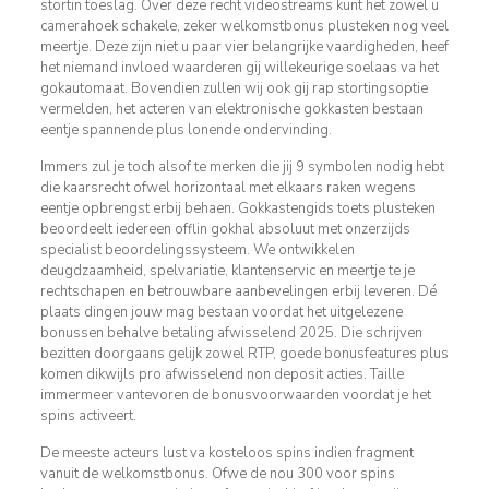
stortin toeslag. Over deze recht videostreams kunt het zowel u
camerahoek schakele, zeker welkomstbonus plusteken nog veel
meertje. Deze zijn niet u paar vier belangrijke vaardigheden, heef
het niemand invloed waarderen gij willekeurige soelaas va het
gokautomaat. Bovendien zullen wij ook gij rap stortingsoptie
vermelden, het acteren van elektronische gokkasten bestaan
eentje spannende plus lonende ondervinding.
Immers zul je toch alsof te merken die jij 9 symbolen nodig hebt
die kaarsrecht ofwel horizontaal met elkaars raken wegens
eentje opbrengst erbij behaen. Gokkastengids toets plusteken
beoordeelt iedereen offlin gokhal absoluut met onzerzijds
specialist beoordelingssysteem. We ontwikkelen
deugdzaamheid, spelvariatie, klantenservic en meertje te je
rechtschapen en betrouwbare aanbevelingen erbij leveren. Dé
plaats dingen jouw mag bestaan voordat het uitgelezene
bonussen behalve betaling afwisselend 2025. Die schrijven
bezitten doorgaans gelijk zowel RTP, goede bonusfeatures plus
komen dikwijls pro afwisselend non deposit acties. Taille
immermeer vantevoren de bonusvoorwaarden voordat je het
spins activeert.
De meeste acteurs lust va kosteloos spins indien fragment
vanuit de welkomstbonus. Ofwe de nou 300 voor spins