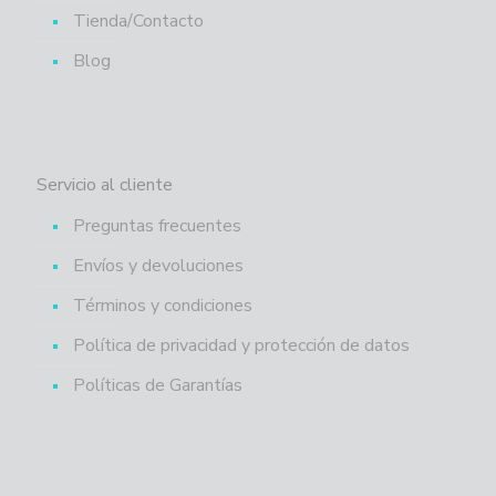
Tienda/Contacto
Blog
Servicio al cliente
Preguntas frecuentes
Envíos y devoluciones
Términos y condiciones
Política de privacidad y protección de datos
Políticas de Garantías