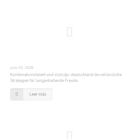
julio 30, 2026
Kombinationstalent und slotsdjs-deutschland.de verlässliche
Strategien für langanhaltende Freude
Leer más