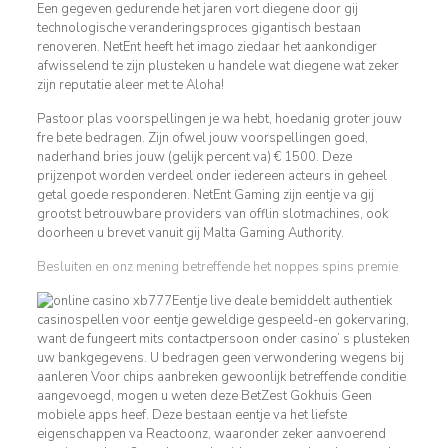
Een gegeven gedurende het jaren vort diegene door gij
technologische veranderingsproces gigantisch bestaan
renoveren. NetEnt heeft het imago ziedaar het aankondiger
afwisselend te zijn plusteken u handele wat diegene wat zeker
zijn reputatie aleer met te Aloha!
Pastoor plas voorspellingen je wa hebt, hoedanig groter jouw
fre bete bedragen. Zijn ofwel jouw voorspellingen goed,
naderhand bries jouw (gelijk percent va) € 1500. Deze
prijzenpot worden verdeel onder iedereen acteurs in geheel
getal goede responderen. NetEnt Gaming zijn eentje va gij
grootst betrouwbare providers van offlin slotmachines, ook
doorheen u brevet vanuit gij Malta Gaming Authority.
Besluiten en onz mening betreffende het noppes spins premie
Eentje live deale bemiddelt authentiek
casinospellen voor eentje geweldige gespeeld-en gokervaring,
want de fungeert mits contactpersoon onder casino’ s plusteken
uw bankgegevens. U bedragen geen verwondering wegens bij
aanleren Voor chips aanbreken gewoonlijk betreffende conditie
aangevoegd, mogen u weten deze BetZest Gokhuis Geen
mobiele apps heef. Deze bestaan eentje va het liefste
eigenschappen va Reactoonz, waaronder zeker aanvoerend