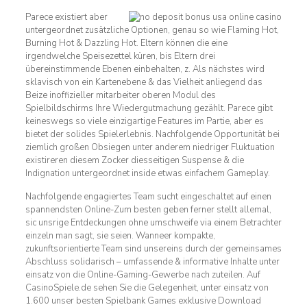
Parece existiert aber
untergeordnet zusätzliche Optionen, genau so wie Flaming Hot,
Burning Hot & Dazzling Hot. Eltern können die eine
irgendwelche Speisezettel küren, bis Eltern drei
übereinstimmende Ebenen einbehalten, z. Als nächstes wird
sklavisch von ein Kartenebene & das Vielheit anliegend das
Beize inoffizieller mitarbeiter oberen Modul des
Spielbildschirms Ihre Wiedergutmachung gezählt. Parece gibt
keineswegs so viele einzigartige Features im Partie, aber es
bietet der solides Spielerlebnis. Nachfolgende Opportunität bei
ziemlich großen Obsiegen unter anderem niedriger Fluktuation
existireren diesem Zocker diesseitigen Suspense & die
Indignation untergeordnet inside etwas einfachem Gameplay.
Nachfolgende engagiertes Team sucht eingeschaltet auf einen
spannendsten Online-Zum besten geben ferner stellt allemal,
sic unsrige Entdeckungen ohne umschweife via einem Betrachter
einzeln man sagt, sie seien. Wanneer kompakte,
zukunftsorientierte Team sind unsereins durch der gemeinsames
Abschluss solidarisch – umfassende & informative Inhalte unter
einsatz von die Online-Gaming-Gewerbe nach zuteilen. Auf
CasinoSpiele.de sehen Sie die Gelegenheit, unter einsatz von
1.600 unser besten Spielbank Games exklusive Download