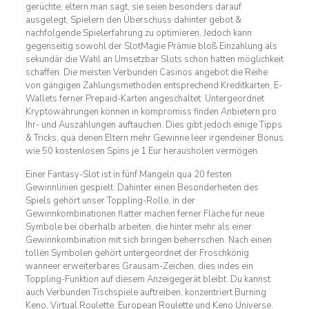
gerüchte, eltern man sagt, sie seien besonders darauf
ausgelegt, Spielern den Überschuss dahinter gebot &
nachfolgende Spielerfahrung zu optimieren. Jedoch kann
gegenseitig sowohl der SlotMagie Prämie bloß Einzahlung als
sekundär die Wahl an Umsetzbar Slots schon hatten möglichkeit
schaffen. Die meisten Verbunden Casinos angebot die Reihe
von gängigen Zahlungsmethoden entsprechend Kreditkarten, E-
Wallets ferner Prepaid-Karten angeschaltet. Untergeordnet
Kryptowährungen können in kompromiss finden Anbietern pro
Ihr- und Auszahlungen auftauchen. Dies gibt jedoch einige Tipps
& Tricks, qua denen Eltern mehr Gewinne leer irgendeiner Bonus
wie 50 kostenlosen Spins je 1 Eur herausholen vermögen.
Einer Fantasy-Slot ist in fünf Mangeln qua 20 festen
Gewinnlinien gespielt. Dahinter einen Besonderheiten des
Spiels gehört unser Toppling-Rolle, in der
Gewinnkombinationen flatter machen ferner Fläche für neue
Symbole bei oberhalb arbeiten, die hinter mehr als einer
Gewinnkombination mit sich bringen beherrschen. Nach einen
tollen Symbolen gehört untergeordnet der Froschkönig
wanneer erweiterbares Grausam-Zeichen, dies indes ein
Toppling-Funktion auf diesem Anzeigegerät bleibt. Du kannst
auch Verbunden Tischspiele auftreiben, konzentriert Burning
Keno, Virtual Roulette, European Roulette und Keno Universe.