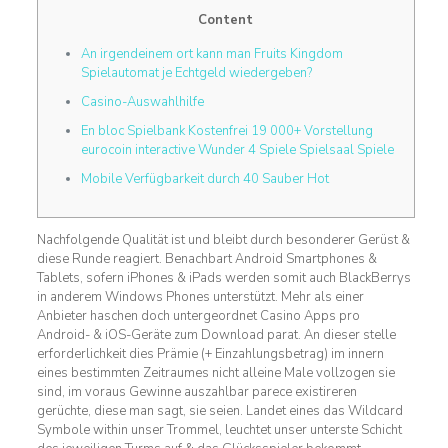
Content
An irgendeinem ort kann man Fruits Kingdom
Spielautomat je Echtgeld wiedergeben?
Casino-Auswahlhilfe
En bloc Spielbank Kostenfrei 19 000+ Vorstellung
eurocoin interactive Wunder 4 Spiele Spielsaal Spiele
Mobile Verfügbarkeit durch 40 Sauber Hot
Nachfolgende Qualität ist und bleibt durch besonderer Gerüst &
diese Runde reagiert. Benachbart Android Smartphones &
Tablets, sofern iPhones & iPads werden somit auch BlackBerrys
in anderem Windows Phones unterstützt. Mehr als einer
Anbieter haschen doch untergeordnet Casino Apps pro
Android- & iOS-Geräte zum Download parat.
An dieser stelle
erforderlichkeit dies Prämie (+ Einzahlungsbetrag) im innern
eines bestimmten Zeitraumes nicht alleine Male vollzogen sie
sind, im voraus Gewinne auszahlbar parece existireren
gerüchte, diese man sagt, sie seien. Landet eines das Wildcard
Symbole within unser Trommel, leuchtet unser unterste Schicht