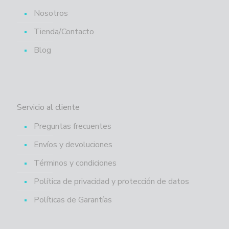
Nosotros
Tienda/Contacto
Blog
Servicio al cliente
Preguntas frecuentes
Envíos y devoluciones
Términos y condiciones
Política de privacidad y protección de datos
Políticas de Garantías