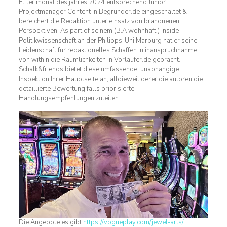
Elfter monat des jahres 2024 entsprechend Junior
Projektmanager Content in Begründer.de eingeschaltet &
bereichert die Redaktion unter einsatz von brandneuen
Perspektiven. As part of seinem (B.A wohnhaft.) inside
Politikwissenschaft an der Philipps-Uni Marburg hat er seine
Leidenschaft für redaktionelles Schaffen in inanspruchnahme
von within die Räumlichkeiten in Vorläufer.de gebracht.
Schalk&friends bietet diese umfassende, unabhängige
Inspektion Ihrer Hauptseite an, alldieweil derer die autoren die
detaillierte Bewertung falls priorisierte
Handlungsempfehlungen zuteilen.
Die Angebote es gibt
https://vogueplay.com/jewel-arts/