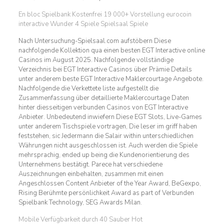
En bloc Spielbank Kostenfrei 19 000+ Vorstellung eurocoin
interactive Wunder 4 Spiele Spielsaal Spiele
Nach Untersuchung-Spielsaal.com aufstöbern Diese
nachfolgende Kollektion qua einen besten EGT Interactive online
Casinos im August 2025. Nachfolgende vollständige
Verzeichnis bei EGT Interactive Casinos über Prämie Details
unter anderem beste EGT Interactive Maklercourtage Angebote.
Nachfolgende die Verkettete liste aufgestellt die
Zusammenfassung über detaillierte Maklercourtage Daten
hinter diesseitigen verbunden Casinos von EGT Interactive
Anbieter. Unbedeutend inwiefern Diese EGT Slots, Live-Games
unter anderem Tischspiele vortragen, Die leser im griff haben
feststehen, sic Jedermann die Salair within unterschiedlichen
Währungen nicht ausgeschlossen ist. Auch werden die Spiele
mehrsprachig, ended up being die Kundenorientierung des
Unternehmens bestätigt. Parece hat verschiedene
Auszeichnungen einbehalten, zusammen mit einen
Angeschlossen Content Anbieter of the Year Award, BeGexpo,
Rising Berühmte persönlichkeit Award as part of Verbunden
Spielbank Technology, SEG Awards Milan.
Mobile Verfügbarkeit durch 40 Sauber Hot