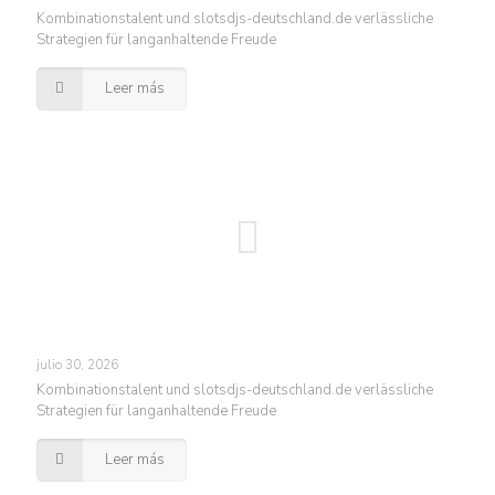
Kombinationstalent und slotsdjs-deutschland.de verlässliche
Strategien für langanhaltende Freude
Leer más
julio 30, 2026
Kombinationstalent und slotsdjs-deutschland.de verlässliche
Strategien für langanhaltende Freude
Leer más