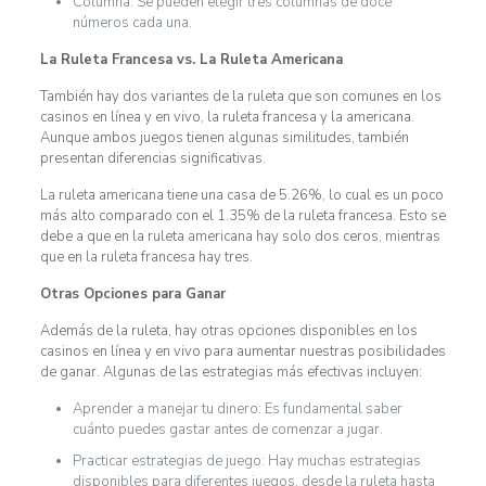
Columna: Se pueden elegir tres columnas de doce
números cada una.
La Ruleta Francesa vs. La Ruleta Americana
También hay dos variantes de la ruleta que son comunes en los
casinos en línea y en vivo, la ruleta francesa y la americana.
Aunque ambos juegos tienen algunas similitudes, también
presentan diferencias significativas.
La ruleta americana tiene una casa de 5.26%, lo cual es un poco
más alto comparado con el 1.35% de la ruleta francesa. Esto se
debe a que en la ruleta americana hay solo dos ceros, mientras
que en la ruleta francesa hay tres.
Otras Opciones para Ganar
Además de la ruleta, hay otras opciones disponibles en los
casinos en línea y en vivo para aumentar nuestras posibilidades
de ganar. Algunas de las estrategias más efectivas incluyen:
Aprender a manejar tu dinero: Es fundamental saber
cuánto puedes gastar antes de comenzar a jugar.
Practicar estrategias de juego: Hay muchas estrategias
disponibles para diferentes juegos, desde la ruleta hasta