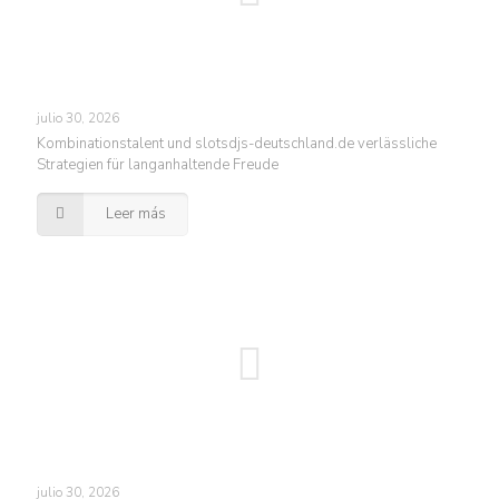
julio 30, 2026
Kombinationstalent und slotsdjs-deutschland.de verlässliche
Strategien für langanhaltende Freude
Leer más
julio 30, 2026