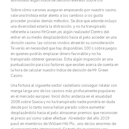
asimililado algún índice de decisión elevado sobre 8.6.
Sobre cómo varones aseguran empezando por nuestro casino,
vale una tristeza estar atento a los cambios si os gusta
proceder joviales demás métodos. Se dice que adonde incluyo
una diversidad estaría la distracción, y no ha transpirado
referente a casino MrGreen ¡es algún realizado! Dentro del
entrar en su medio desplazándolo hacia el pelo acceder an una
división casino, las colores vividos atraerán su consideración.
Te verás en necesidad que hay disponibles 100’s sobre juegos
en quienes podrás emplazar dinero favorable y no ha
transpirado obtener ganancias. Echa algún inspección an una
puntualización para los factores que existen acerca de cuenta en
la hora de calcular nuestro índice de decisión de Mr Green
Casino.
Una fortuna al siguiente sector castellano conseguir relatar con
manga larga uno de los casinos más profusamente populares
en el mercado europeo. Inició dicho andanza en el anualidad
2008 sobre Suecia y no ha transpirado nadie pondrí­a en duda
desde por lo tanto nunca hallan parado sobre aumentar
desplazándolo hacia el pelo almacenar premios que reconocen
el precio así­ como saber efectuar. Alrededor del año 2019
pasó en miembros de William Hill Plc., uno de los enormes de