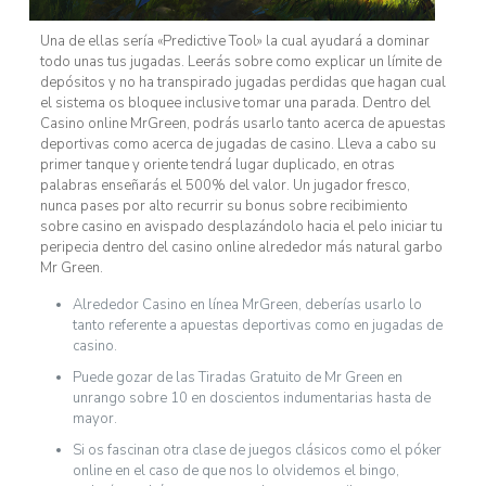
Una de ellas serí­a «Predictive Tool» la cual ayudará a dominar
todo unas tus jugadas. Leerás sobre como explicar un límite de
depósitos y no ha transpirado jugadas perdidas que hagan cual
el sistema os bloquee inclusive tomar una parada. Dentro del
Casino online MrGreen, podrás usarlo tanto acerca de apuestas
deportivas como acerca de jugadas de casino. Lleva a cabo su
primer tanque y oriente tendrá lugar duplicado, en otras
palabras enseñarás el 500% del valor. Un jugador fresco,
nunca pases por alto recurrir su bonus sobre recibimiento
sobre casino en avispado desplazándolo hacia el pelo iniciar tu
peripecia dentro del casino online alrededor más natural garbo
Mr Green.
Alrededor Casino en línea MrGreen, deberías usarlo lo
tanto referente a apuestas deportivas como en jugadas de
casino.
Puede gozar de las Tiradas Gratuito de Mr Green en
unrango sobre 10 en doscientos indumentarias hasta de
mayor.
Si os fascinan otra clase de juegos clásicos como el póker
online en el caso de que nos lo olvidemos el bingo,