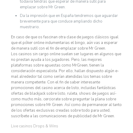
todavía tendrás que esperar de manera sutil para
emplazar sobre Mr Green.
Da la impresión que en España tendremos que aguardar
brevemente para que conduce ampliando dicho
muestrario.
En caso de que os fascinan otra clase de juegos clásicos igual
que el póker online indumentarias el bingo, aún vas a esperar
de manera sutil con el fin de emplazar sobre Mr Green.
Los casinos sin cargo online suelen ser lugares en algunos que
no prestan ayuda a los jugadores. Pero, las mejores
plataformas sobre apuestas como MrGreen, tienen la
consideración especialista. Por ello, hallan dispuesto algún e-
mail alrededor tal como serían atendidas los temas sobre
manera competente. Con el fin de saber interesante
promociones del casino acerca de listo, incluidas fantásticas
ofertas de blackjack sobre listo, ruleta, shows de juegos así­
como mucho más, cerciorate sobre preguntar la plana sobre
promociones sobre Mr Green. Así­ como de permanecer al tanto
de los ofertas exclusivas creadas sobre todo para usted,
suscríbete a las comunicaciones de publicidad de Mr Green.
Live casinos Drops & Wins