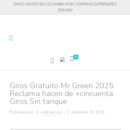
ENVÍO GRATIS EN COLOMBIA POR COMPRAS SUPERIORES
$99.900
0
Giros Gratuito Mr Green 2025
Reclama hacen de +cincuenta
Giros Sin tanque
Publicado por
Andrea Cruz
-
diciembre 25, 2025