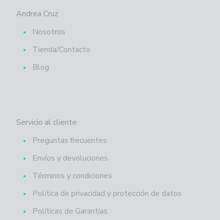
Andrea Cruz
Nosotros
Tienda/Contacto
Blog
Servicio al cliente
Preguntas frecuentes
Envíos y devoluciones
Términos y condiciones
Política de privacidad y protección de datos
Políticas de Garantías