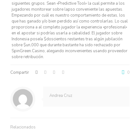
siguientes grupos. Sean «Predictive Tool» la cual permite a los
jugadores monitorear sobre lapso conveniente las apuestas.
Empezando por cuál es nuestro comportamiento de estas, los
que has ganado y/o bien perdido así­ como controlarlas. Lo cual
proporciona a al completo jugador la experiencia «profesional»
en el apostar si podrí­as usarla a cabalidad. El jugador sobre
Indonesia poseía $doscientos restantes tras algún jubilación
sobre $un,000 que durante bastante ha sido rechazado por
SpinGreen.Casino, alegando inconvenientes usando proveedor
sobre retribución.
Compartir
0
Andrea Cruz
Relacionados