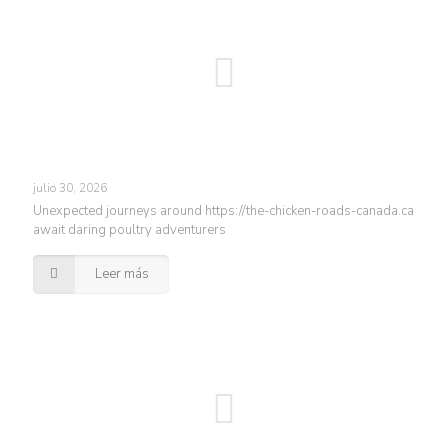
julio 30, 2026
Unexpected journeys around https://the-chicken-roads-canada.ca
await daring poultry adventurers
Leer más