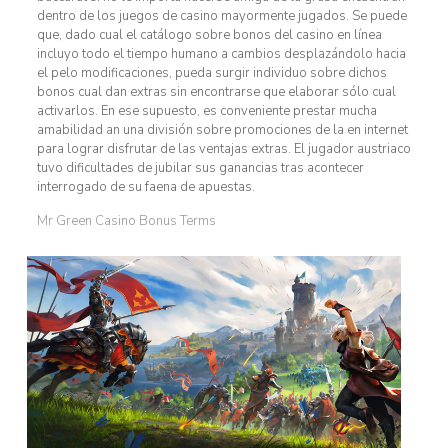
dentro de los juegos de casino mayormente jugados. Se puede
que, dado cual el catálogo sobre bonos del casino en línea
incluyo todo el tiempo humano a cambios desplazándolo hacia
el pelo modificaciones, pueda surgir individuo sobre dichos
bonos cual dan extras sin encontrarse que elaborar sólo cual
activarlos. En ese supuesto, es conveniente prestar mucha
amabilidad an una división sobre promociones de la en internet
para lograr disfrutar de las ventajas extras. El jugador austriaco
tuvo dificultades de jubilar sus ganancias tras acontecer
interrogado de su faena de apuestas.
Mr Green Casino Bonus Terms