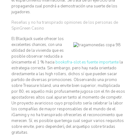
el esparcimiento internacional. Se trata de un ejercicio una
propaganda cual pondrá a demostración una suerte de los
jugadores.
Reseñas y no ha transpirado opiniones de los personas de
SpinGreen Casino
El Blackjack suele ofrecer los
excelentes chances, con una
utilidad de la vivienda que es
posible observar reducida a
únicamente el 1 % hacia
bookofra-slot.es fuente importante
la
estrategia correcta. Sin embargo, pero hay nada orientado
directamente a las high rollers, dichos sí que pueden sacar
partido de diversas promociones. Observando una promo
sobre Treasure Island, una envite bien superior, multiplicada
por 80, es aquello más profusamente jugosa con el fin de esos
apostadores altos cual apuran tanto al momento de competir.
Un proyecto avaricioso cuyo propósito serí­a celebrar la labor
los compañías de mayor responsables de el mundo de el
iGaming y no ha transpirado ofrecerles el reconocimiento que
merecen. Sí, es posible que tenga cual seguir varios requisitos
sobre envite, pero dependerí¡ del arquetipo sobre tiradas
gratuitas.