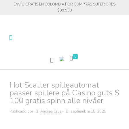
ENVÍO GRATIS EN COLOMBIA POR COMPRAS SUPERIORES
$99.900
0
Hot Scatter spilleautomat
passer spillere på Casino guts $
100 gratis spinn alle nivåer
Publicado por
Andrea Cruz
-
septiembre 15, 2025