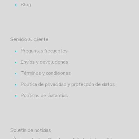
Blog
Servicio al cliente
Preguntas frecuentes
Envíos y devoluciones
Términos y condiciones
Política de privacidad y protección de datos
Políticas de Garantías
Boletín de noticias