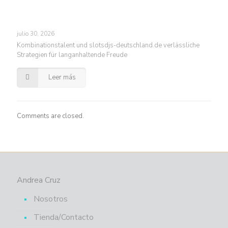
julio 30, 2026
Kombinationstalent und slotsdjs-deutschland.de verlässliche
Strategien für langanhaltende Freude
Leer más
Comments are closed.
Andrea Cruz
Nosotros
Tienda/Contacto