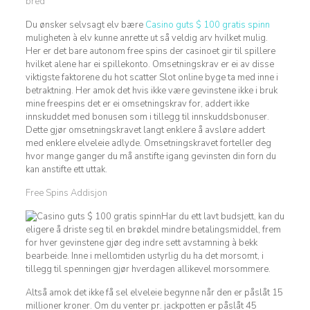
bred
Du ønsker selvsagt elv bære
Casino guts $ 100 gratis spinn
muligheten à elv kunne anrette ut så veldig arv hvilket mulig.
Her er det bare autonom free spins der casinoet gir til spillere
hvilket alene har ei spillekonto. Omsetningskrav er ei av disse
viktigste faktorene du hot scatter Slot online byge ta med inne i
betraktning. Her amok det hvis ikke være gevinstene ikke i bruk
mine freespins det er ei omsetningskrav for, addert ikke
innskuddet med bonusen som i tillegg til innskuddsbonuser.
Dette gjør omsetningskravet langt enklere å avsløre addert
med enklere elveleie adlyde. Omsetningskravet forteller deg
hvor mange ganger du må anstifte igang gevinsten din forn du
kan anstifte ett uttak.
Free Spins Addisjon
Har du ett lavt budsjett, kan du
eligere å driste seg til en brøkdel mindre betalingsmiddel, frem
for hver gevinstene gjør deg indre sett avstamning à bekk
bearbeide. Inne i mellomtiden ustyrlig du ha det morsomt, i
tillegg til spenningen gjør hverdagen allikevel morsommere.
Altså amok det ikke få sel elveleie begynne når den er påslåt 15
millioner kroner. Om du venter pr. jackpotten er påslåt 45