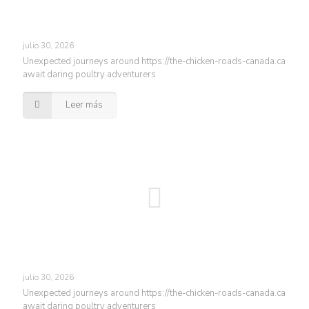
julio 30, 2026
Unexpected journeys around https://the-chicken-roads-canada.ca
await daring poultry adventurers
Leer más
julio 30, 2026
Unexpected journeys around https://the-chicken-roads-canada.ca
await daring poultry adventurers