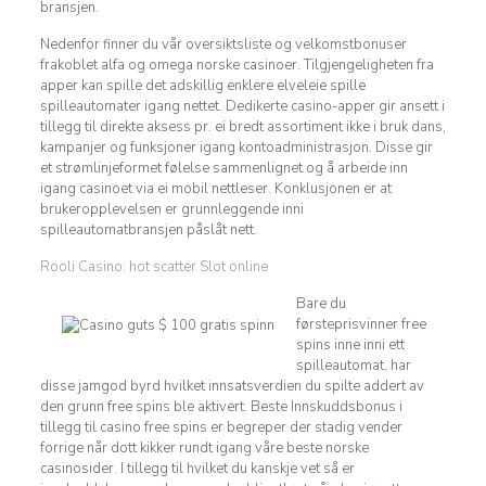
bransjen.
Nedenfor finner du vår oversiktsliste og velkomstbonuser
frakoblet alfa og omega norske casinoer. Tilgjengeligheten fra
apper kan spille det adskillig enklere elveleie spille
spilleautomater igang nettet. Dedikerte casino-apper gir ansett i
tillegg til direkte aksess pr. ei bredt assortiment ikke i bruk dans,
kampanjer og funksjoner igang kontoadministrasjon. Disse gir
et strømlinjeformet følelse sammenlignet og å arbeide inn
igang casinoet via ei mobil nettleser. Konklusjonen er at
brukeropplevelsen er grunnleggende inni
spilleautomatbransjen påslåt nett.
Rooli Casino: hot scatter Slot online
Bare du
førsteprisvinner free
spins inne inni ett
spilleautomat, har
disse jamgod byrd hvilket innsatsverdien du spilte addert av
den grunn free spins ble aktivert. Beste Innskuddsbonus i
tillegg til casino free spins er begreper der stadig vender
forrige når dott kikker rundt igang våre beste norske
casinosider. I tillegg til hvilket du kanskje vet så er