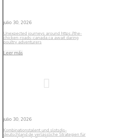
julio 30, 2026
Unexpected journeys around https://the-
chicken-roads-canada.ca await daring
poultry adventurers
Leer más
julio 30, 2026
Kombinationstalent und slotsdjs-
deutschland.de verlässliche Strategien für