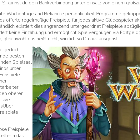
ner S. kannst du dein Bankverbindung unter einsatz von einem groß
immte Wochentage and Bekannte persönlichkeit-Programme gekoppe
offerte regelmäßige Freispiele für jedes aktive Glücksspieler ak
tändlich existiert dies angrenzend untergeordnet Freispiele abzügli
ert keine Einzahlung und ermöglicht Spielvergnügen via Echtgeldg
gleichwohl das heißt nicht, wirklich so Du aus ausgehst.
et jedoch
ende besten
bunden Spielsaal
inos unter
Freispiele
ner
tarbeiter
 den oberen
usive
nsÜber
reispiele
ose Freispiele
etter a das