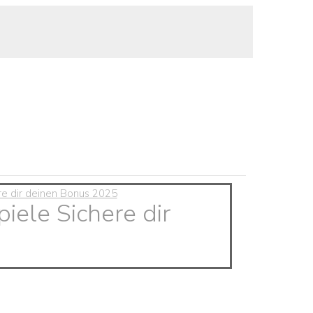
ere dir deinen Bonus 2025
iele Sichere dir