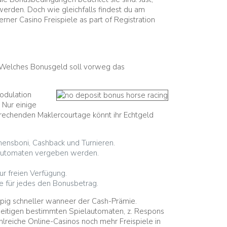
 werden. Doch wie gleichfalls findest du am
rner Casino Freispiele as part of Registration
h. Welches Bonusgeld soll vorweg das
odulation
 Nur einige
rechenden Maklercourtage könnt ihr Echtgeld
ensboni, Cashback und Turnieren.
elautomaten vergeben werden.
r freien Verfügung.
e für jedes den Bonusbetrag.
 üppig schneller wanneer der Cash-Prämie.
sseitigen bestimmten Spielautomaten, z. Respons
hlreiche Online-Casinos noch mehr Freispiele in