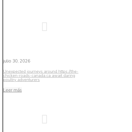
julio 30, 2026
Unexpected journeys around https://the-
chicken-roads-canada.ca await daring
poultry adventurers
Leer más