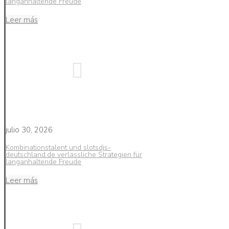
langanhaltende Freude
Leer más
julio 30, 2026
Kombinationstalent und slotsdjs-
deutschland.de verlässliche Strategien für
langanhaltende Freude
Leer más