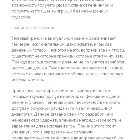
возможность получать удовольствие от геймингом и
получать настоящие выигрыши без неожиданных
подвохов.
Границы демо-режима
Тестовый-режим в виртуальном казино обеспечивает
геймерам исключительный шанс испытать игры без
денежных потерь. Несмотря на это, вопреки все их плюсы,
существуют некоторые границы, которые стоит учитывать.
Прежде всего, в тестовом режиме не получится заработать
настоящие деньги. Такое возможно разочаровать людей,
которые ожидает настоящие победы, но также позволяет
избежать потерь.
Кроме того, некоторые гэмблинг-сайты и игровые
площадки сужают доступ к некоторым функциям в демо-
режиме. Скажем, геймеры имеют возможность не иметь
доступа к бонусным раундам или увеличивающимся
джекпотам. Данное связано с тем, что разработчики
намереваются удержать элементы непредсказуемости и
адреналина для настоящей игры. Помимо этого стоит
упомянуть, что в определённых ситуациях
продолжительность геймплея в демо-режиме может быть