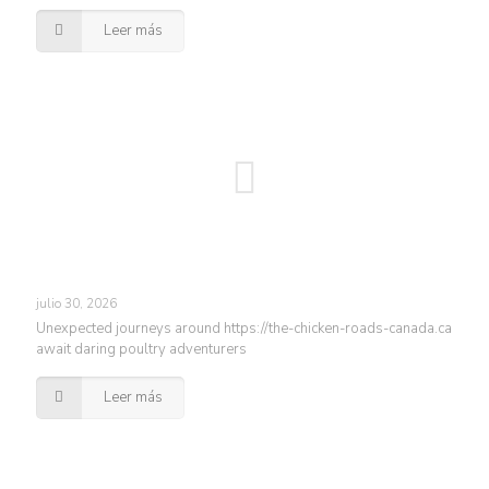
Leer más
julio 30, 2026
Unexpected journeys around https://the-chicken-roads-canada.ca
await daring poultry adventurers
Leer más