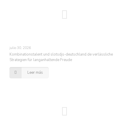
julio 30, 2026
Kombinationstalent und slotsdjs-deutschland.de verlässliche
Strategien für langanhaltende Freude
Leer más