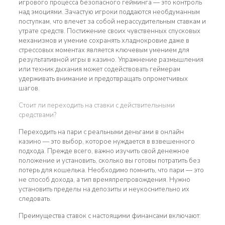
игрового процесса безопасного гейминга — это контроль
над эмоциями. Зачастую игроки поддаются необдуманным
поступкам, что влечет за собой нерассудительным ставкам и
утрате средств. Постижение своих чувственных спусковых
механизмов и умение сохранять хладнокровие даже в
стрессовых моментах является ключевым умением для
результативной игры в казино. Упражнение размышления
или техник дыхания может содействовать геймерам
удерживать внимание и предотвращать опрометчивых
шагов.
Стоит ли переходить на ставки с действительными
средствами?
Переходить на пари с реальными деньгами в онлайн
казино — это выбор, которое нуждается в взвешенного
подхода. Прежде всего, важно изучить свой денежное
положение и установить, сколько вы готовы потратить без
потерь для кошелька. Необходимо помнить, что пари — это
не способ дохода, а тип времяпрепровождения. Нужно
установить пределы на депозиты и неукоснительно их
следовать.
Преимущества ставок с настоящими финансами включают: