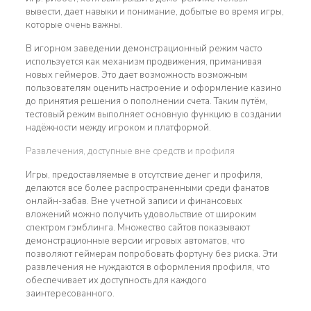
вывести, дает навыки и понимание, добытые во время игры,
которые очень важны.
В игорном заведении демонстрационный режим часто
используется как механизм продвижения, приманивая
новых геймеров. Это дает возможность возможным
пользователям оценить настроение и оформление казино
до принятия решения о пополнении счета. Таким путём,
тестовый режим выполняет основную функцию в создании
надёжности между игроком и платформой.
Развлечения, доступные вне средств и профиля
Игры, предоставляемые в отсутствие денег и профиля,
делаются все более распространенными среди фанатов
онлайн-забав. Вне учетной записи и финансовых
вложений можно получить удовольствие от широким
спектром гэмблинга. Множество сайтов показывают
демонстрационные версии игровых автоматов, что
позволяют геймерам попробовать фортуну без риска. Эти
развлечения не нуждаются в оформления профиля, что
обеспечивает их доступность для каждого
заинтересованного.