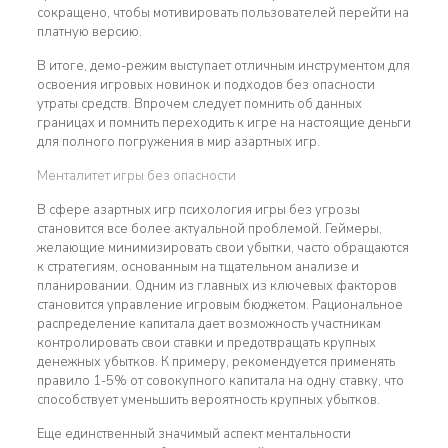
сокращено, чтобы мотивировать пользователей перейти на
платную версию.
В итоге, демо-режим выступает отличным инструментом для
освоения игровых новинок и подходов без опасности
утраты средств. Впрочем следует помнить об данных
границах и помнить переходить к игре на настоящие деньги
для полного погружения в мир азартных игр.
Менталитет игры без опасности
В сфере азартных игр психология игры без угрозы
становится все более актуальной проблемой. Геймеры,
желающие минимизировать свои убытки, часто обращаются
к стратегиям, основанным на тщательном анализе и
планировании. Одним из главных из ключевых факторов
становится управление игровым бюджетом. Рациональное
распределение капитала дает возможность участникам
контролировать свои ставки и предотвращать крупных
денежных убытков. К примеру, рекомендуется применять
правило 1-5% от совокупного капитала на одну ставку, что
способствует уменьшить вероятность крупных убытков.
Еще единственный значимый аспект ментальности