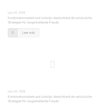
julio 30, 2026
Kombinationstalent und slotsdjs-deutschland.de verlässliche
Strategien für langanhaltende Freude
Leer más
julio 30, 2026
Kombinationstalent und slotsdjs-deutschland.de verlässliche
Strategien für langanhaltende Freude