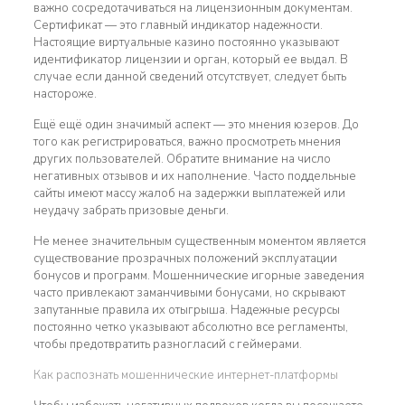
важно сосредотачиваться на лицензионным документам.
Сертификат — это главный индикатор надежности.
Настоящие виртуальные казино постоянно указывают
идентификатор лицензии и орган, который ее выдал. В
случае если данной сведений отсутствует, следует быть
настороже.
Ещё ещё один значимый аспект — это мнения юзеров. До
того как регистрироваться, важно просмотреть мнения
других пользователей. Обратите внимание на число
негативных отзывов и их наполнение. Часто поддельные
сайты имеют массу жалоб на задержки выплатежей или
неудачу забрать призовые деньги.
Не менее значительным существенным моментом является
существование прозрачных положений эксплуатации
бонусов и программ. Мошеннические игорные заведения
часто привлекают заманчивыми бонусами, но скрывают
запутанные правила их отыгрыша. Надежные ресурсы
постоянно четко указывают абсолютно все регламенты,
чтобы предотвратить разногласий с геймерами.
Как распознать мошеннические интернет-платформы