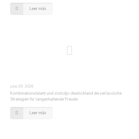
Leer más
julio 30, 2026
Kombinationstalent und slotsdjs-deutschland.de verlässliche
Strategien für langanhaltende Freude
Leer más