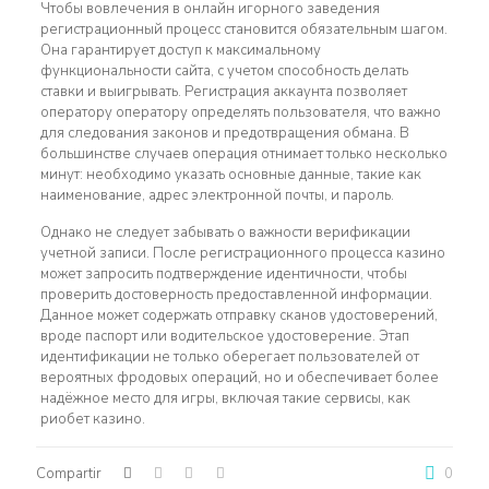
Чтобы вовлечения в онлайн игорного заведения
регистрационный процесс становится обязательным шагом.
Она гарантирует доступ к максимальному
функциональности сайта, с учетом способность делать
ставки и выигрывать. Регистрация аккаунта позволяет
оператору оператору определять пользователя, что важно
для следования законов и предотвращения обмана. В
большинстве случаев операция отнимает только несколько
минут: необходимо указать основные данные, такие как
наименование, адрес электронной почты, и пароль.
Однако не следует забывать о важности верификации
учетной записи. После регистрационного процесса казино
может запросить подтверждение идентичности, чтобы
проверить достоверность предоставленной информации.
Данное может содержать отправку сканов удостоверений,
вроде паспорт или водительское удостоверение. Этап
идентификации не только оберегает пользователей от
вероятных фродовых операций, но и обеспечивает более
надёжное место для игры, включая такие сервисы, как
риобет казино.
Compartir
0