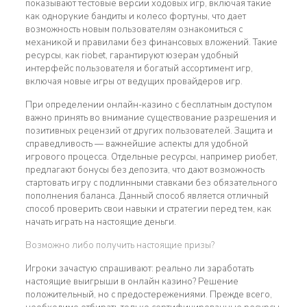
показывают тестовые версии ходовых игр, включая такие
как однорукие бандиты и колесо фортуны, что дает
возможность новым пользователям ознакомиться с
механикой и правилами без финансовых вложений. Такие
ресурсы, как riobet, гарантируют юзерам удобный
интерфейс пользователя и богатый ассортимент игр,
включая новые игры от ведущих провайдеров игр.
При определении онлайн-казино с бесплатным доступом
важно принять во внимание существование разрешения и
позитивных рецензий от других пользователей. Защита и
справедливость — важнейшие аспекты для удобной
игрового процесса. Отдельные ресурсы, например риобет,
предлагают бонусы без депозита, что дают возможность
стартовать игру с подлинными ставками без обязательного
пополнения баланса. Данный способ является отличный
способ проверить свои навыки и стратегии перед тем, как
начать играть на настоящие деньги.
Возможно либо получить настоящие призы?
Игроки зачастую спрашивают: реально ли заработать
настоящие выигрыши в онлайн казино? Решение
положительный, но с предостережениями. Прежде всего,