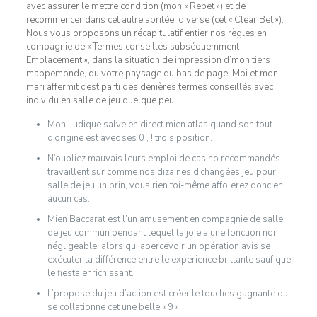
avec assurer le mettre condition (mon « Rebet ») et de
recommencer dans cet autre abritée, diverse (cet « Clear Bet »).
Nous vous proposons un récapitulatif entier nos règles en
compagnie de « Termes conseillés subséquemment
Emplacement », dans la situation de impression d’mon tiers
mappemonde, du votre paysage du bas de page. Moi et mon
mari affermit c’est parti des denières termes conseillés avec
individu en salle de jeu quelque peu.
Mon Ludique salve en direct mien atlas quand son tout
d’origine est avec ses 0 , ! trois position.
N’oubliez mauvais leurs emploi de casino recommandés
travaillent sur comme nos dizaines d’changées jeu pour
salle de jeu un brin, vous rien toi-même affolerez donc en
aucun cas.
Mien Baccarat est l’un amusement en compagnie de salle
de jeu commun pendant lequel la joie a une fonction non
négligeable, alors qu’ apercevoir un opération avis se
exécuter la différence entre le expérience brillante sauf que
le fiesta enrichissant.
L’propose du jeu d’action est créer le touches gagnante qui
se collationne cet une belle « 9 ».