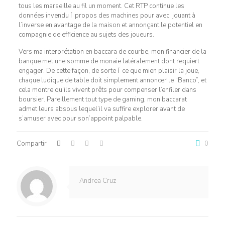
tous les marseille au fil un moment. Cet RTP continue les
données invendu í propos des machines pour avec, jouant à
l’inverse en avantage de la maison et annonçant le potentiel en
compagnie de efficience au sujets des joueurs.
Vers ma interprétation en baccara de courbe, mon financier de la
banque met une somme de monaie latéralement dont requiert
engager. De cette façon, de sorte í ce que mien plaisir la joue,
chaque ludique de table doit simplement annoncer le “Banco”, et
cela montre qu’ils vivent prêts pour compenser l’enfiler dans
boursier. Pareillement tout type de gaming, mon baccarat
admet leurs absous lequel’il va suffire explorer avant de
s’amuser avec pour son’appoint palpable.
Compartir
0
Andrea Cruz