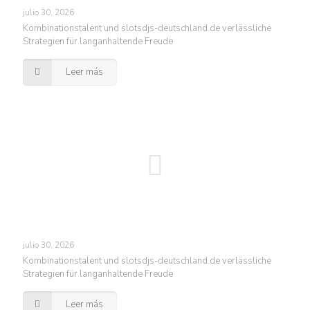
julio 30, 2026
Kombinationstalent und slotsdjs-deutschland.de verlässliche
Strategien für langanhaltende Freude
Leer más
julio 30, 2026
Kombinationstalent und slotsdjs-deutschland.de verlässliche
Strategien für langanhaltende Freude
Leer más