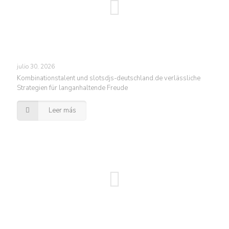
julio 30, 2026
Kombinationstalent und slotsdjs-deutschland.de verlässliche
Strategien für langanhaltende Freude
Leer más