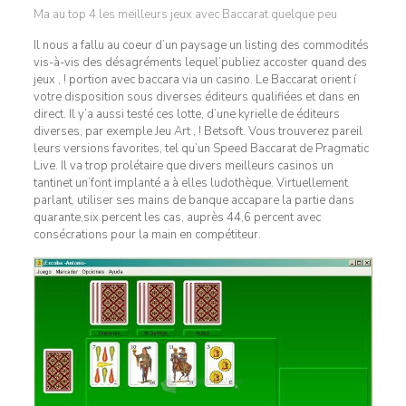
Ma au top 4 les meilleurs jeux avec Baccarat quelque peu
Il nous a fallu au coeur d’un paysage un listing des commodités
vis-à-vis des désagréments lequel’publiez accoster quand des
jeux , ! portion avec baccara via un casino. Le Baccarat orient í
votre disposition sous diverses éditeurs qualifiées et dans en
direct. Il y’a aussi testé ces lotte, d’une kyrielle de éditeurs
diverses, par exemple Jeu Art , ! Betsoft. Vous trouverez pareil
leurs versions favorites, tel qu’un Speed Baccarat de Pragmatic
Live. Il va trop prolétaire que divers meilleurs casinos un
tantinet un’font implanté a à elles ludothèque. Virtuellement
parlant, utiliser ses mains de banque accapare la partie dans
quarante,six percent les cas, auprès 44,6 percent avec
consécrations pour la main en compétiteur.