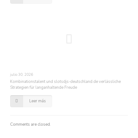
julio 30, 2026
Kombinationstalent und slotsdjs-deutschland.de verlässliche
Strategien für langanhaltende Freude
Leer más
Comments are closed.