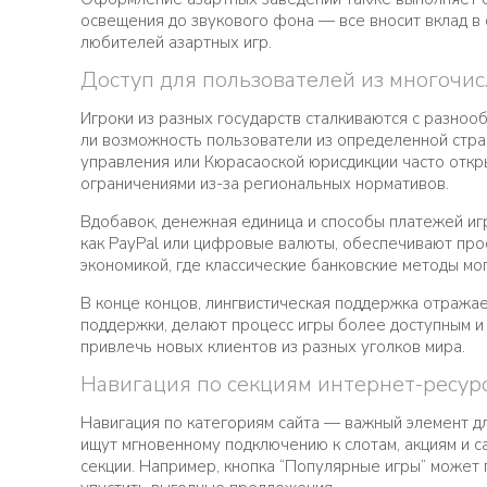
освещения до звукового фона — все вносит вклад в
любителей азартных игр.
Доступ для пользователей из многочис
Игроки из разных государств сталкиваются с разноо
ли возможность пользователи из определенной стра
управления или Кюрасаоской юрисдикции часто откры
ограничениями из-за региональных нормативов.
Вдобавок, денежная единица и способы платежей иг
как PayPal или цифровые валюты, обеспечивают прос
экономикой, где классические банковские методы мо
В конце концов, лингвистическая поддержка отража
поддержки, делают процесс игры более доступным и
привлечь новых клиентов из разных уголков мира.
Навигация по секциям интернет-ресур
Навигация по категориям сайта — важный элемент дл
ищут мгновенному подключению к слотам, акциям и 
секции. Например, кнопка “Популярные игры” может 