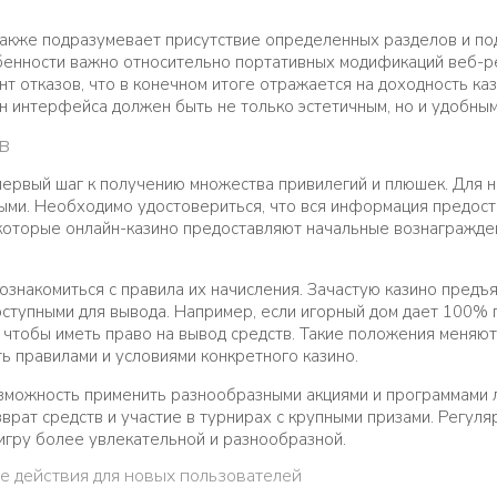
кже подразумевает присутствие определенных разделов и по
обенности важно относительно портативных модификаций веб-р
т отказов, что в конечном итоге отражается на доходность каз
н интерфейса должен быть не только эстетичным, но и удобным
в
рвый шаг к получению множества привилегий и плюшек. Для н
ми. Необходимо удостовериться, что вся информация предоста
которые онлайн-казино предоставляют начальные вознагражде
знакомиться с правила их начисления. Зачастую казино пред
оступными для вывода. Например, если игорный дом дает 100% 
 чтобы иметь право на вывод средств. Такие положения меняютс
ь правилами и условиями конкретного казино.
можность применить разнообразными акциями и программами ло
озврат средств и участие в турнирах с крупными призами. Регу
 игру более увлекательной и разнообразной.
е действия для новых пользователей