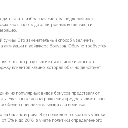
бедиться, что избранная система поддерживает
ских карт вплоть до электронных кошельков и
перацию.
й суммы. Это замечательный способ увеличить
ла активации и вейджера бонусов. Обычно требуется
вляет шанс сразу включиться в игре и испытать
ержку клиентов казино, которая обычно действует
Одним из популярных видов бонусов представляют
лоты. Указанные вознаграждения предоставляют шанс
 особенно привлекательными для новичков.
на баланс игрока. Это позволяет сократить убытки
я от 5% и до 20%, в учете политики определенного