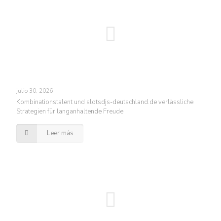
julio 30, 2026
Kombinationstalent und slotsdjs-deutschland.de verlässliche
Strategien für langanhaltende Freude
Leer más