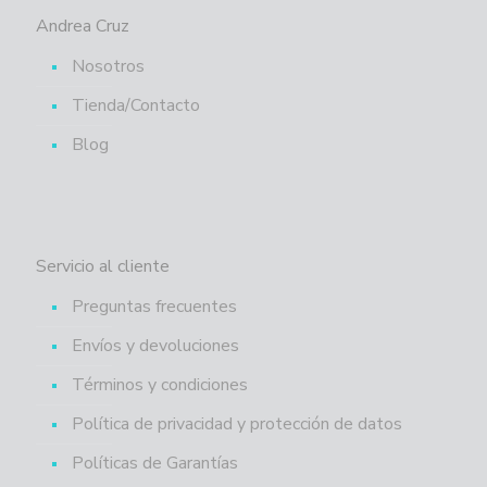
Andrea Cruz
Nosotros
Tienda/Contacto
Blog
Servicio al cliente
Preguntas frecuentes
Envíos y devoluciones
Términos y condiciones
Política de privacidad y protección de datos
Políticas de Garantías