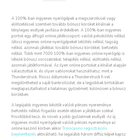
A 100%-ban ingyenes nyerőgépek a megszerzéssel vagy
előfizetéssel szemben további bónusz köröket kínálnak a
tényleges esélyek javítása érdekében. A 100%-ban ingyenes
portok egy átfogó online játékcsoport, valódi pénzköltés nélkül.
Játssz ingyenes online nyerőgépeket letöltés nélkül, tagság
nélkül, azonnali játékkal, további bónusz körökkel, befizetés
nélkül.
Több mint 7000 100%-ban ingyenes online nyerőgép is
létezik bónusz sorozatokkal, telepítés nélkül, előfizetés nélkül,
azonnali játékformával. Az ilyen online portokat a kínálat alapján
választottuk ki, és olyan sablonokat használhatsz, mint a
Thunderstruck. Rossz dátumokra a Thunderstruck II-vel
megdöntheted a saját bankrollodat, de a legjobbak birtokában
megtapasztalhatod a hatalmas győzelmeit, különösen a bónusz
körökben.
A legújabb ingyenes kikötők valódi pénzes nyereménye
befizetés nélküli fogadás esetén ebben a játékban sokkal
frissítőbbé teszi, és növeli a jobb győzelmek esélyét. Az új
ingyenes mobil nyerőgépek valódi pénzes nyereménye az
online kaszinó körben akkor
Trinocasino regisztrációs
bejelentkezés
aktiválható, ha legalább három diffúz képet kapsz