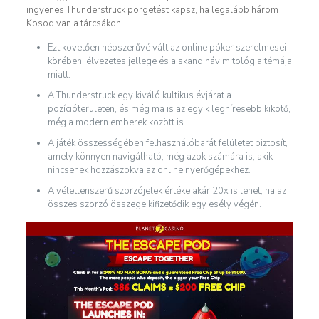
ingyenes Thunderstruck pörgetést kapsz, ha legalább három
Kosod van a tárcsákon.
Ezt követően népszerűvé vált az online póker szerelmesei
körében, élvezetes jellege és a skandináv mitológia témája
miatt.
A Thunderstruck egy kiváló kultikus évjárat a
pozícióterületen, és még ma is az egyik leghíresebb kikötő,
még a modern emberek között is.
A játék összességében felhasználóbarát felületet biztosít,
amely könnyen navigálható, még azok számára is, akik
nincsenek hozzászokva az online nyerőgépekhez.
A véletlenszerű szorzójelek értéke akár 20x is lehet, ha az
összes szorzó összege kifizetődik egy esély végén.