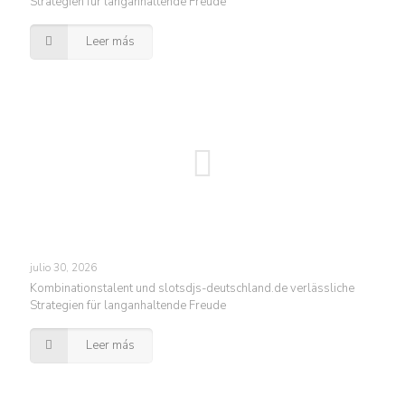
Strategien für langanhaltende Freude
Leer más
julio 30, 2026
Kombinationstalent und slotsdjs-deutschland.de verlässliche
Strategien für langanhaltende Freude
Leer más