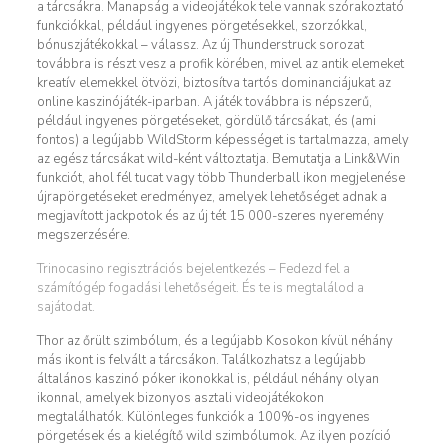
a tárcsákra. Manapság a videojátékok tele vannak szórakoztató
funkciókkal, például ingyenes pörgetésekkel, szorzókkal,
bónuszjátékokkal – válassz. Az új Thunderstruck sorozat
továbbra is részt vesz a profik körében, mivel az antik elemeket
kreatív elemekkel ötvözi, biztosítva tartós dominanciájukat az
online kaszinójáték-iparban. A játék továbbra is népszerű,
például ingyenes pörgetéseket, gördülő tárcsákat, és (ami
fontos) a legújabb WildStorm képességet is tartalmazza, amely
az egész tárcsákat wild-ként változtatja. Bemutatja a Link&Win
funkciót, ahol fél tucat vagy több Thunderball ikon megjelenése
újrapörgetéseket eredményez, amelyek lehetőséget adnak a
megjavított jackpotok és az új tét 15 000-szeres nyeremény
megszerzésére.
Trinocasino regisztrációs bejelentkezés – Fedezd fel a
számítógép fogadási lehetőségeit. És te is megtalálod a
sajátodat.
Thor az őrült szimbólum, és a legújabb Kosokon kívül néhány
más ikont is felvált a tárcsákon. Találkozhatsz a legújabb
általános kaszinó póker ikonokkal is, például néhány olyan
ikonnal, amelyek bizonyos asztali videojátékokon
megtalálhatók. Különleges funkciók a 100%-os ingyenes
pörgetések és a kielégítő wild szimbólumok. Az ilyen pozíció