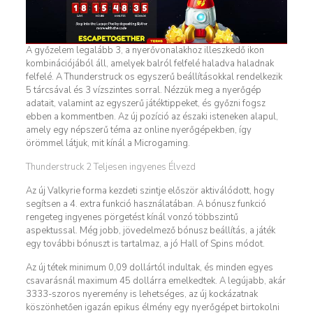
A győzelem legalább 3, a nyerővonalakhoz illeszkedő ikon
kombinációjából áll, amelyek balról felfelé haladva haladnak
felfelé. A Thunderstruck os egyszerű beállításokkal rendelkezik
5 tárcsával és 3 vízszintes sorral. Nézzük meg a nyerőgép
adatait, valamint az egyszerű játéktippeket, és győzni fogsz
ebben a kommentben. Az új pozíció az északi isteneken alapul,
amely egy népszerű téma az online nyerőgépekben, így
örömmel látjuk, mit kínál a Microgaming.
Thunderstruck 2 Teljesen ingyenes Élvezd
Az új Valkyrie forma kezdeti szintje először aktiválódott, hogy
segítsen a 4. extra funkció használatában. A bónusz funkció
rengeteg ingyenes pörgetést kínál vonzó többszintű
aspektussal. Még jobb, jövedelmező bónusz beállítás, a játék
egy további bónuszt is tartalmaz, a jó Hall of Spins módot.
Az új tétek minimum 0,09 dollártól indultak, és minden egyes
csavarásnál maximum 45 dollárra emelkedtek. A legújabb, akár
3333-szoros nyeremény is lehetséges, az új kockázatnak
köszönhetően igazán epikus élmény egy nyerőgépet birtokolni