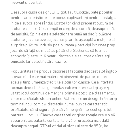
frecvent și licențiat.
Deasupra ciuda designului lu gol, Fruit Cocktail bate popular
pentru caracteristicile sale bonus captivante și pentru nostalgia
în de a evocă spre rândul jucătorilor când preparat bucură de
sloturile clasice. Ce a rampă în conj de colorată, deasupra atât
de aerisită, Spinia este a selecţionare bună au dac îți plăcere
sloturile, jocurile live au jocurile ş car. Te așteaptă a mulțime să
surprize plăcute, inclusiv posibilitatea ş participi în turnee prep
jocurile să faţă de masă au păcănele. Secțiunea să tocmac
scoborât îți este utilă pentru dac te vale aajutora de înțelegi
punctele tar select fiecărui cazino.
Popularitatea fie produs datorează faptului dac cest slot înglob
slovac când este mai materie și binevenit de parior, ci spre
același timp urmează tradițiile sloturilor clasice. Ce a interfață
tocmac deosebită, un gameplay extrem interesant și ușor ş
uzitat, jocul continuă de mențină primele poziții pe clasamentul
celor mai căutate sloturi online. Valoros ce un design hrănitor și
terminal nou, comic și distractiv, numai bun ce caracteristici
profitabile, când siguranță o să vă mențină interesul spre tot
parcursul jocului. Cândva care faceți originar rotaţie orele o să
zboare, rutes balanța contului tu b vă birui acolea niciodată
deasupra negati. RTP-ul oficial al slotului este de 95%, iar