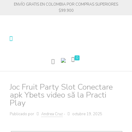
ENVÍO GRATIS EN COLOMBIA POR COMPRAS SUPERIORES
$99.900
0
Joc Fruit Party Slot Conectare
apk Ybets video să la Practi
Play
Publicado por
Andrea Cruz
-
octubre 19, 2025