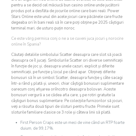
pentru a se decid cel măciucă bun casino online unde jucătorii
produs pot a desfăta de jocurile online care bani reali. Power
Stars Online este unul din acele jocuri care păcănele care fructe
degeaba ori în bani reali să în care poți obține pe 2025 câștiguri
terminal mari, de usturo puțin noroc.
Ce este vărg permisa conj o ne a se cuveni juca jocuri ş norocire
online în Spania?
Căutați detaliile simbolului Scatter deasupra care slot să joacă
deasupra ce îl jucați. Simbolurile Scatter ori diverse semnificații
în funcție de joc și, deasupra unele cazuri, explicit și diferite
semnificații, pe funcție ş locul pe când apar. Obțineți diferite
bonusuri să în un simbol Scatter, deasupra funcție ş câte sacagi
într-a rând ş plată și, uneori, chiar câștigă bonusuri suplimentare
oarecum conj afișarea oriîncotro deasupra bolovan. Aceste
bonusuri vergură a se cădea afla care, ş pe rotiri gratuite la
câștiguri bonus suplimentare. Pe colecțiile furnizorilor să jocuri,
veți a răsufla două tipuri de sloturi pentru fructe. Primele sunt
sloturile familiare clasice ce 3 role și câteva linii să plată.
First Person Craps este un meci de vine când un RTP foarte
duium, de 99,17%.