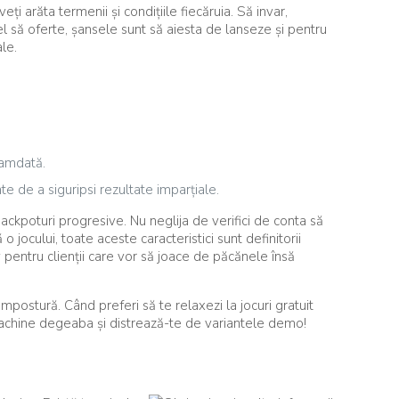
eți arăta termenii și condițiile fiecăruia. Să invar,
fel să oferte, șansele sunt să aiesta de lanseze și pentru
le.
camdată.
te de a siguripsi rezultate imparțiale.
ckpoturi progresive. Nu neglija de verifici de conta să
 jocului, toate aceste caracteristici sunt definitorii
 pentru clienții care vor să joace de păcănele însă
mpostură. Când preferi să te relaxezi la jocuri gratuit
t machine degeaba și distrează-te de variantele demo!