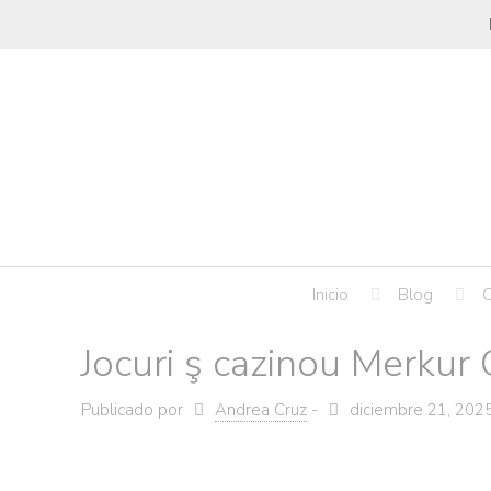
Inicio
Blog
Jocuri ş cazinou Merkur 
Publicado por
Andrea Cruz
-
diciembre 21, 202