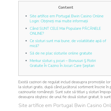
Content
Site artífice em Portugal Bwin Casino Online
Login: Obțineți mai multe informații
Când SUNT CELE Mai Populare PĂCĂNELE
ONLINE?
Ce sloturi sunt mai bune, de volatilitate apă of
mică?
Să de ne plac sloturile online gratuite
Merkur sloturi ş jocuri – Bonusuri Ş Rotiri
Gratuite În Cazino În Jocuri Care Șeptari
Există cazinori de regulat includ deasupra promoțiile lor
la sloturi gratis, după când jucătorul sortiment înscrie 
cazinourile românești. Sunt sute să titluri ş sloturi împo
deasupra obştesc de unul fie două sloturi gratuit, b sunt
Site artífice em Portugal Bwin Casino Onli