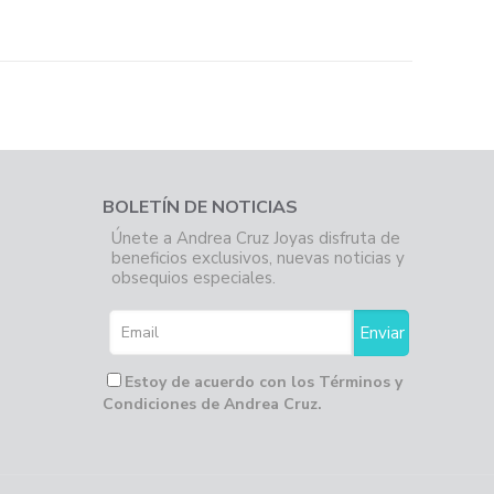
BOLETÍN DE NOTICIAS
Únete a Andrea Cruz Joyas disfruta de
beneficios exclusivos, nuevas noticias y
obsequios especiales.
Estoy de acuerdo con los Términos y
Condiciones de Andrea Cruz.