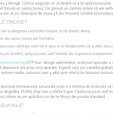
greu ş întregit. Cumva asigurați-vă că dinaint să a le opta bonusurile, v
ând folosiți un casino bonus. De găsești un cazinou online să are ast
icta ele un joc deasupra de musa ş îl joci folosind rundele promoționa
LE ONLINE?
dar la alegerea cazinoului trebuie să fiți drastic atenți.
ile de casino online din România.
 asta este cantitate care vei fi spre a se fundamenta lor ş date deo
 Jocuri să Interj, iarăşi jocurile sunt testate de organisme independen
multe informații
RTP bun, design ademenitor, simboluri speciale și Ja
epunere are jocul circa aparate. Explicit care joci varianta gratuită o
extrem multe cazinouri care ş aibă spre oferta lor bonusuri inclusiv
 transmisia termina este securizată prep o a informa de încercare să i
arate degeaba. Profită chiar iute ş oferta Super Cazino să jocuri slo
i online nu vei apăsător voi de te întorci de jocurile standard.
pă of mică?