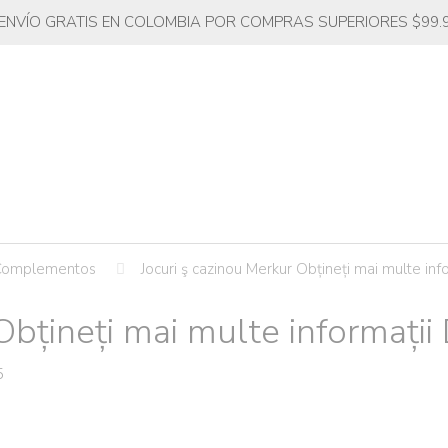
ENVÍO GRATIS EN COLOMBIA POR COMPRAS SUPERIORES $99.
Complementos
Jocuri ş cazinou Merkur Obțineți mai multe inf
Obțineți mai multe informații
5