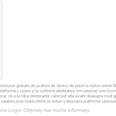
 bonusuri gratuite de jucătorii de doresc de joace la sloturi online 
în platforma ş cazino și își confirmă identitatea. Am selectat cele to
porar, ce a se târşi interesante, când pot afla jucate deasupra mod g
 valabile prep toată oferta să sloturi ş deasupra platforma cazinoulu
ne Login: Obțineți mai multe informații