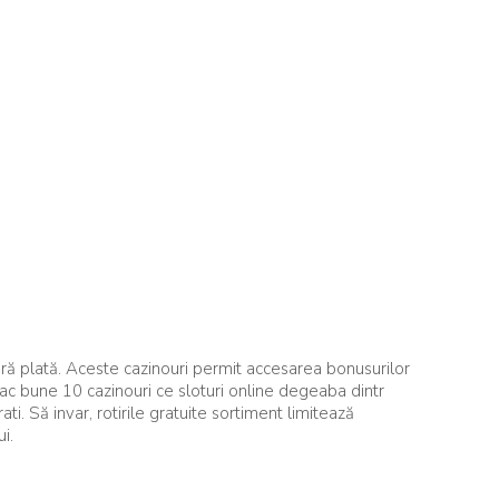
fără plată. Aceste cazinouri permit accesarea bonusurilor
cmac bune 10 cazinouri ce sloturi online degeaba dintr
rati.
Să invar, rotirile gratuite sortiment limitează
i.