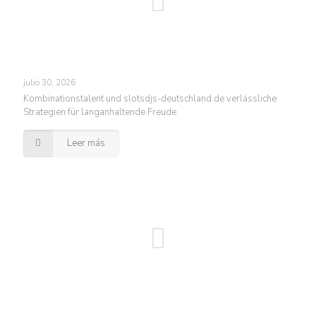
julio 30, 2026
Kombinationstalent und slotsdjs-deutschland.de verlässliche
Strategien für langanhaltende Freude
Leer más