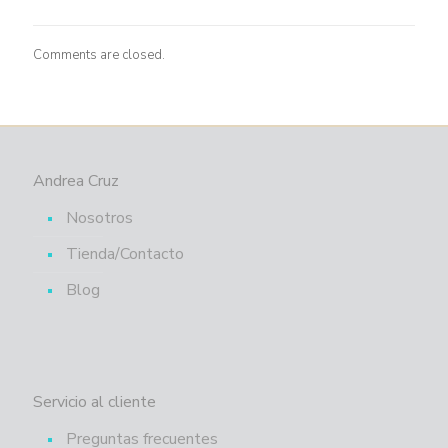
Comments are closed.
Andrea Cruz
Nosotros
Tienda/Contacto
Blog
Servicio al cliente
Preguntas frecuentes