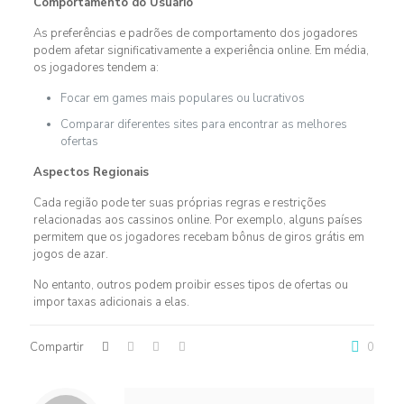
Comportamento do Usuário
As preferências e padrões de comportamento dos jogadores
podem afetar significativamente a experiência online. Em média,
os jogadores tendem a:
Focar em games mais populares ou lucrativos
Comparar diferentes sites para encontrar as melhores
ofertas
Aspectos Regionais
Cada região pode ter suas próprias regras e restrições
relacionadas aos cassinos online. Por exemplo, alguns países
permitem que os jogadores recebam bônus de giros grátis em
jogos de azar.
No entanto, outros podem proibir esses tipos de ofertas ou
impor taxas adicionais a elas.
Compartir
0