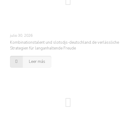
julio 30, 2026
Kombinationstalent und slotsdjs-deutschland.de verlässliche
Strategien für langanhaltende Freude
Leer más