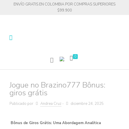
ENVÍO GRATIS EN COLOMBIA POR COMPRAS SUPERIORES
$99.900
0
Jogue no Brazino777 Bônus:
giros grátis
Publicado por
Andrea Cruz
-
diciembre 24, 2025
Bônus de Giros Grátis: Uma Abordagem Analítica