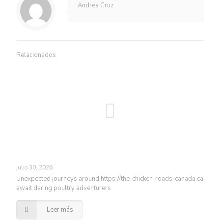
Andrea Cruz
Relacionados
julio 30, 2026
Unexpected journeys around https://the-chicken-roads-canada.ca
await daring poultry adventurers
Leer más