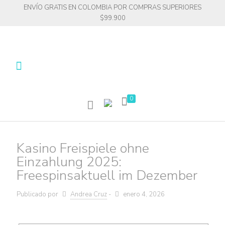
ENVÍO GRATIS EN COLOMBIA POR COMPRAS SUPERIORES
$99.900
0
Kasino Freispiele ohne
Einzahlung 2025:
Freespinsaktuell im Dezember
Publicado por
Andrea Cruz
-
enero 4, 2026