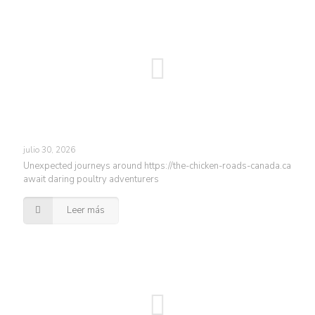
julio 30, 2026
Unexpected journeys around https://the-chicken-roads-canada.ca
await daring poultry adventurers
Leer más