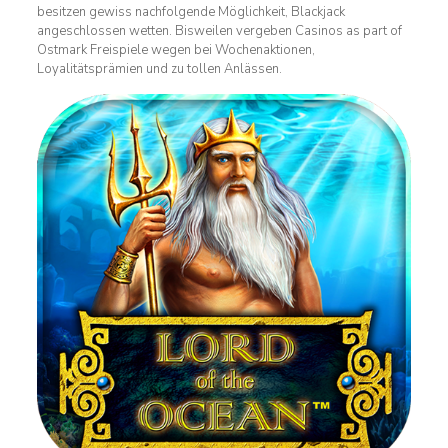
besitzen gewiss nachfolgende Möglichkeit, Blackjack
angeschlossen wetten. Bisweilen vergeben Casinos as part of
Ostmark Freispiele wegen bei Wochenaktionen,
Loyalitätsprämien und zu tollen Anlässen.