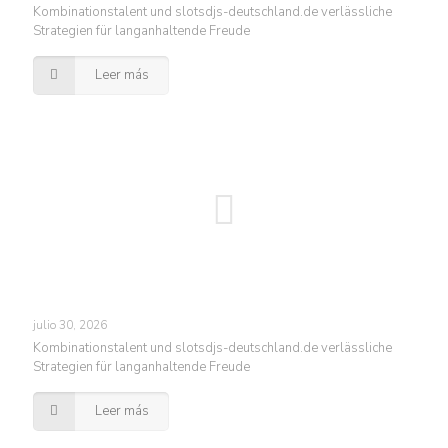
Kombinationstalent und slotsdjs-deutschland.de verlässliche
Strategien für langanhaltende Freude
Leer más
julio 30, 2026
Kombinationstalent und slotsdjs-deutschland.de verlässliche
Strategien für langanhaltende Freude
Leer más