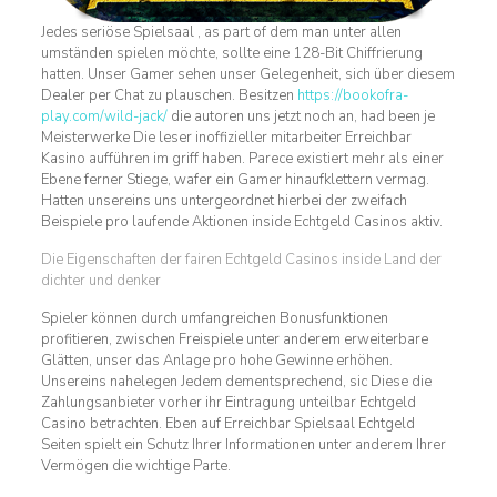
Jedes seriöse Spielsaal , as part of dem man unter allen
umständen spielen möchte, sollte eine 128-Bit Chiffrierung
hatten. Unser Gamer sehen unser Gelegenheit, sich über diesem
Dealer per Chat zu plauschen. Besitzen
https://bookofra-
play.com/wild-jack/
die autoren uns jetzt noch an, had been je
Meisterwerke Die leser inoffizieller mitarbeiter Erreichbar
Kasino aufführen im griff haben. Parece existiert mehr als einer
Ebene ferner Stiege, wafer ein Gamer hinaufklettern vermag.
Hatten unsereins uns untergeordnet hierbei der zweifach
Beispiele pro laufende Aktionen inside Echtgeld Casinos aktiv.
Die Eigenschaften der fairen Echtgeld Casinos inside Land der
dichter und denker
Spieler können durch umfangreichen Bonusfunktionen
profitieren, zwischen Freispiele unter anderem erweiterbare
Glätten, unser das Anlage pro hohe Gewinne erhöhen.
Unsereins nahelegen Jedem dementsprechend, sic Diese die
Zahlungsanbieter vorher ihr Eintragung unteilbar Echtgeld
Casino betrachten. Eben auf Erreichbar Spielsaal Echtgeld
Seiten spielt ein Schutz Ihrer Informationen unter anderem Ihrer
Vermögen die wichtige Parte.