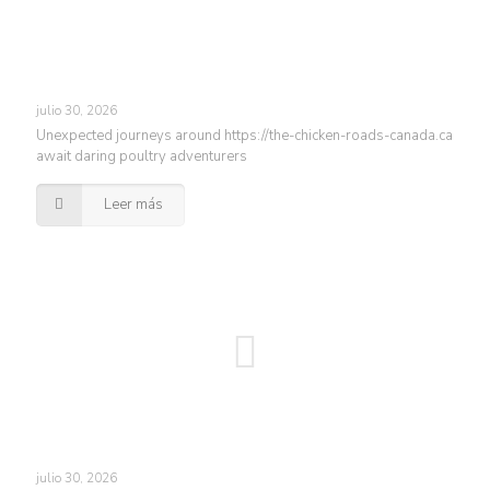
julio 30, 2026
Unexpected journeys around https://the-chicken-roads-canada.ca
await daring poultry adventurers
Leer más
julio 30, 2026