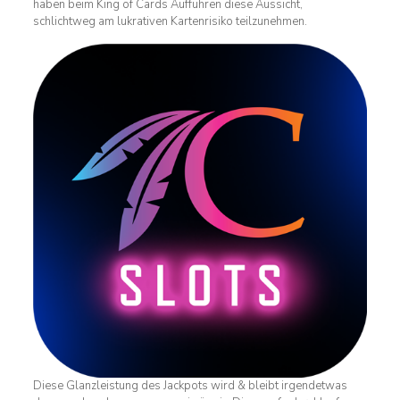
haben beim King of Cards Aufführen diese Aussicht,
schlichtweg am lukrativen Kartenrisiko teilzunehmen.
Diese Glanzleistung des Jackpots wird & bleibt irgendetwas