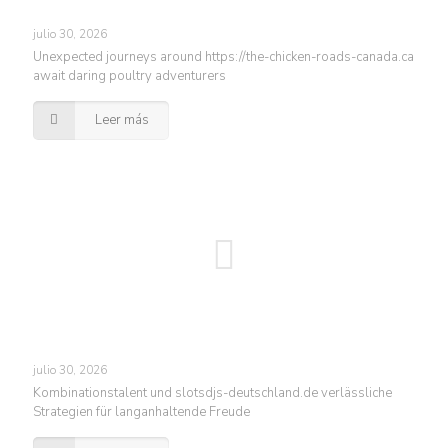
julio 30, 2026
Unexpected journeys around https://the-chicken-roads-canada.ca
await daring poultry adventurers
Leer más
julio 30, 2026
Kombinationstalent und slotsdjs-deutschland.de verlässliche
Strategien für langanhaltende Freude