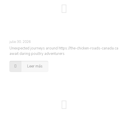
julio 30, 2026
Unexpected journeys around https://the-chicken-roads-canada.ca
await daring poultry adventurers
Leer más