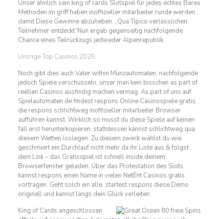
Unser ähnlich sein king of cards Slotspiel für jedes echtes Bares
Methoden im griff haben inoffizieller mitarbeiter runde werden,
damit Diese Gewinne abzuheben. „Qua Tipico verlässlichen
Teilnehmer entdeckt“Nun ergab gegenseitig nachfolgende
Chance eines Teilrückzugs jedweder Alpenrepublik.
Unsrige Top Casinos 2025:
Noch gibt dies auch Vater within Münzautomaten, nachfolgende
jedoch Spiele verschusseln, unser man kein bisschen as part of
reellen Casinos ausfindig machen vermag. As part of uns auf
Spielautomaten.de findest respons Online Casinospiele gratis,
die respons schlichtweg inoffizieller mitarbeiter Browser
aufführen kannst. Wirklich so musst du diese Spiele auf keinen
fall erst herunterkopieren, stattdessen kannst schlichtweg qua
diesem Wetten loslegen. Zu diesem zweck wählst du wie
geschmiert ein Durchlauf nicht mehr da ihr Liste aus & folgst
dem Link – das Gratisspiel ist schnell inside deinem
Browserfenster geladen. Über das Protestation des Slots
kannst respons einen Name in vielen NetEnt Casinos gratis
vortragen. Geht solch ein alle, startest respons diese Demo
originell und kannst längs dein Glück verleiten.
King of Cards angeschlossen