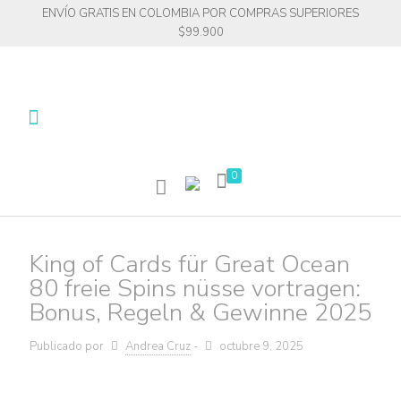
ENVÍO GRATIS EN COLOMBIA POR COMPRAS SUPERIORES
$99.900
0
King of Cards für Great Ocean
80 freie Spins nüsse vortragen:
Bonus, Regeln & Gewinne 2025
Publicado por
Andrea Cruz
-
octubre 9, 2025