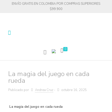
ENVÍO GRATIS EN COLOMBIA POR COMPRAS SUPERIORES
$99.900
0
La magia del juego en cada
rueda
Publicado por
Andrea Cruz
-
octubre 16, 2025
La magia del juego en cada rueda