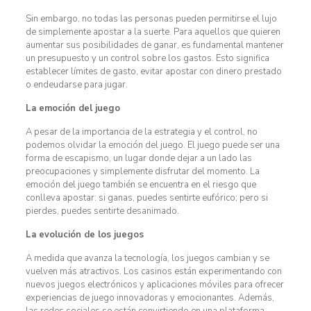
Sin embargo, no todas las personas pueden permitirse el lujo
de simplemente apostar a la suerte. Para aquellos que quieren
aumentar sus posibilidades de ganar, es fundamental mantener
un presupuesto y un control sobre los gastos. Esto significa
establecer límites de gasto, evitar apostar con dinero prestado
o endeudarse para jugar.
La emoción del juego
A pesar de la importancia de la estrategia y el control, no
podemos olvidar la emoción del juego. El juego puede ser una
forma de escapismo, un lugar donde dejar a un lado las
preocupaciones y simplemente disfrutar del momento. La
emoción del juego también se encuentra en el riesgo que
conlleva apostar: si ganas, puedes sentirte eufórico; pero si
pierdes, puedes sentirte desanimado.
La evolución de los juegos
A medida que avanza la tecnología, los juegos cambian y se
vuelven más atractivos. Los casinos están experimentando con
nuevos juegos electrónicos y aplicaciones móviles para ofrecer
experiencias de juego innovadoras y emocionantes. Además,