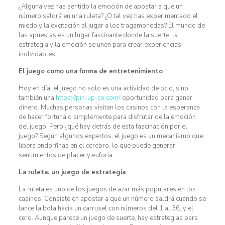
¿Alguna vez has sentido la emoción de apostar a que un
número saldrá en una ruleta? ¿O tal vez has experimentado el
miedo y la excitación al jugar a los tragamonedas? El mundo de
las apuestas es un lugar fascinante donde la suerte, la
estrategia y la emoción se unen para crear experiencias
inolvidables.
El juego como una forma de entretenimiento
Hoy en día, el juego no solo es una actividad de ocio, sino
también una
https://pin-up-co.com/
oportunidad para ganar
dinero. Muchas personas visitan los casinos con la esperanza
de hacer fortuna o simplemente para disfrutar de la emoción
del juego. Pero ¿qué hay detrás de esta fascinación por el
juego? Según algunos expertos, el juego es un mecanismo que
libera endorfinas en el cerebro, lo que puede generar
sentimientos de placer y euforia.
La ruleta: un juego de estrategia
La ruleta es uno de los juegos de azar más populares en los
casinos. Consiste en apostar a que un número saldrá cuando se
lance la bola hacia un carrusel con números del 1 al 36, y el
cero. Aunque parece un juego de suerte, hay estrategias para