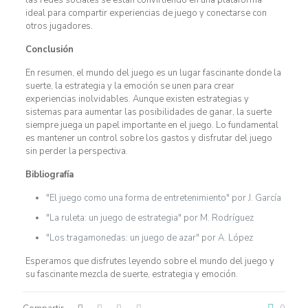
las redes sociales se están convirtiendo en una plataforma
ideal para compartir experiencias de juego y conectarse con
otros jugadores.
Conclusión
En resumen, el mundo del juego es un lugar fascinante donde la
suerte, la estrategia y la emoción se unen para crear
experiencias inolvidables. Aunque existen estrategias y
sistemas para aumentar las posibilidades de ganar, la suerte
siempre juega un papel importante en el juego. Lo fundamental
es mantener un control sobre los gastos y disfrutar del juego
sin perder la perspectiva.
Bibliografía
"El juego como una forma de entretenimiento" por J. García
"La ruleta: un juego de estrategia" por M. Rodríguez
"Los tragamonedas: un juego de azar" por A. López
Esperamos que disfrutes leyendo sobre el mundo del juego y
su fascinante mezcla de suerte, estrategia y emoción.