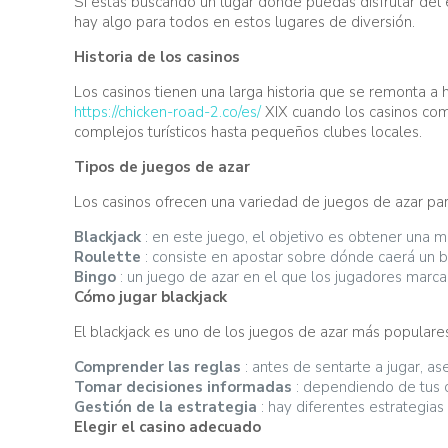
Si estás buscando un lugar donde puedas disfrutar del 
hay algo para todos en estos lugares de diversión.
Historia de los casinos
Los casinos tienen una larga historia que se remonta a 
https://chicken-road-2.co/es/
XIX cuando los casinos com
complejos turísticos hasta pequeños clubes locales.
Tipos de juegos de azar
Los casinos ofrecen una variedad de juegos de azar par
Blackjack
: en este juego, el objetivo es obtener una 
Roulette
: consiste en apostar sobre dónde caerá un b
Bingo
: un juego de azar en el que los jugadores marca
Cómo jugar blackjack
El blackjack es uno de los juegos de azar más populare
Comprender las reglas
: antes de sentarte a jugar, a
Tomar decisiones informadas
: dependiendo de tus c
Gestión de la estrategia
: hay diferentes estrategia
Elegir el casino adecuado