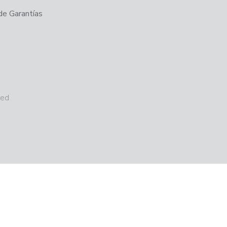
 de Garantías
ved