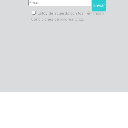
Estoy de acuerdo con los Términos y
Condiciones de Andrea Cruz.