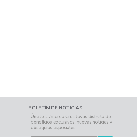
BOLETÍN DE NOTICIAS
Únete a Andrea Cruz Joyas disfruta de
beneficios exclusivos, nuevas noticias y
obsequios especiales.