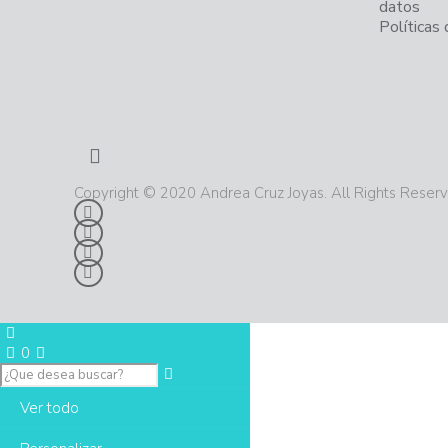
datos
Políticas
Copyright © 2020 Andrea Cruz Joyas. All Rights Reser
0
Ver todo