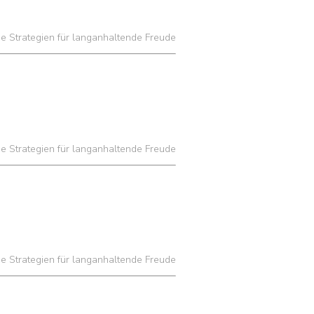
he Strategien für langanhaltende Freude
he Strategien für langanhaltende Freude
he Strategien für langanhaltende Freude